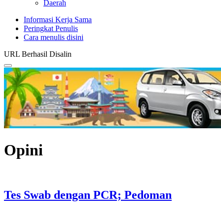
Daerah
Informasi Kerja Sama
Peringkat Penulis
Cara menulis disini
URL Berhasil Disalin
Opini
Tes Swab dengan PCR; Pedoman