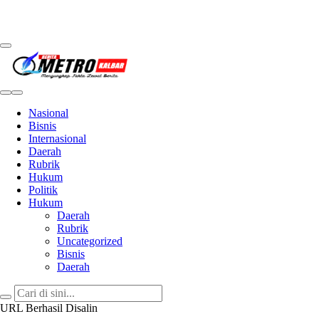
Metro Kalbar
Inspirasi Untuk Negeri
Nasional
Bisnis
Internasional
Daerah
Rubrik
Hukum
Politik
Hukum
Daerah
Rubrik
Uncategorized
Bisnis
Daerah
URL Berhasil Disalin