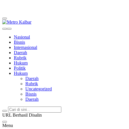
Metro Kalbar
Inspirasi Untuk Negeri
Nasional
Bisnis
Internasional
Daerah
Rubrik
Hukum
Politik
Hukum
Daerah
Rubrik
Uncategorized
Bisnis
Daerah
URL Berhasil Disalin
Menu