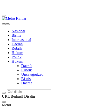
Metro Kalbar
Inspirasi Untuk Negeri
Nasional
Bisnis
Internasional
Daerah
Rubrik
Hukum
Politik
Hukum
Daerah
Rubrik
Uncategorized
Bisnis
Daerah
URL Berhasil Disalin
Menu