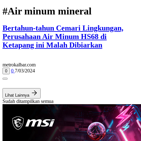
#Air minum mineral
Bertahun-tahun Cemari Lingkungan,
Perusahaan Air Minum HS68 di
Ketapang ini Malah Dibiarkan
metrokalbar.com
0
7/03/2024
0
Lihat Lainnya
Sudah ditampilkan semua