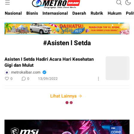
Inspirasi Untuk Negeri
Metro Kalbar
Nasional
Bisnis
Internasional
Daerah
Rubrik
Hukum
Poli
#Asisten l Setda
Asisten I Setda Hadiri Acara Hari Kesehatan
Gigi dan Mulut
metrokalbar.com
0
0
13/09/2022
Lihat Lainnya