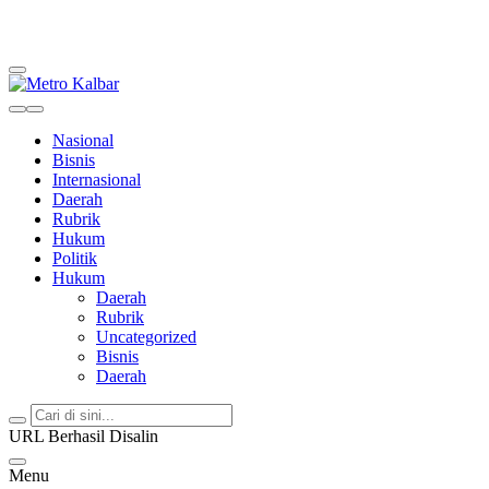
Metro Kalbar
Inspirasi Untuk Negeri
Nasional
Bisnis
Internasional
Daerah
Rubrik
Hukum
Politik
Hukum
Daerah
Rubrik
Uncategorized
Bisnis
Daerah
URL Berhasil Disalin
Menu