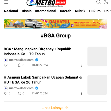
Inspirasi Untuk Negeri
Metro Kalbar
Nasional
Bisnis
Internasional
Daerah
Rubrik
Hukum
Poli
#BGA Group
BGA : Mengucapkan Dirgahayu Republik
Indonesia Ke – 79 Tahun
metrokalbar.com
0
0
10/08/2024
H Asmuni Lakok Sampaikan Ucapan Selamat di
HUT BGA Ke 26 Tahun
metrokalbar.com
0
0
11/01/2024
Lihat Lainnya