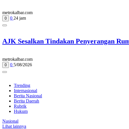
metrokalbar.com
0
24 jam
0
AJK Sesalkan Tindakan Penyerangan Ru
metrokalbar.com
0
5/08/2026
0
Trending
Internasional
Berita Nasional
Berita Daerah
Rubrik
Hukum
Nasional
Lihat lainnya