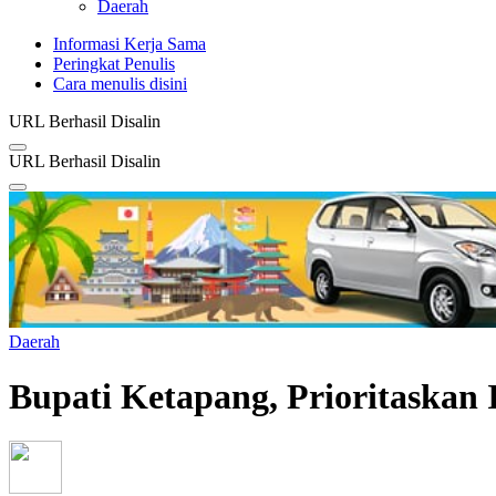
Daerah
Informasi Kerja Sama
Peringkat Penulis
Cara menulis disini
URL Berhasil Disalin
URL Berhasil Disalin
Daerah
Bupati Ketapang, Prioritaskan 