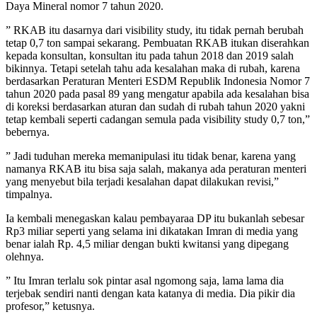
Daya Mineral nomor 7 tahun 2020.
” RKAB itu dasarnya dari visibility study, itu tidak pernah berubah
tetap 0,7 ton sampai sekarang. Pembuatan RKAB itukan diserahkan
kepada konsultan, konsultan itu pada tahun 2018 dan 2019 salah
bikinnya. Tetapi setelah tahu ada kesalahan maka di rubah, karena
berdasarkan Peraturan Menteri ESDM Republik Indonesia Nomor 7
tahun 2020 pada pasal 89 yang mengatur apabila ada kesalahan bisa
di koreksi berdasarkan aturan dan sudah di rubah tahun 2020 yakni
tetap kembali seperti cadangan semula pada visibility study 0,7 ton,”
bebernya.
” Jadi tuduhan mereka memanipulasi itu tidak benar, karena yang
namanya RKAB itu bisa saja salah, makanya ada peraturan menteri
yang menyebut bila terjadi kesalahan dapat dilakukan revisi,”
timpalnya.
Ia kembali menegaskan kalau pembayaraa DP itu bukanlah sebesar
Rp3 miliar seperti yang selama ini dikatakan Imran di media yang
benar ialah Rp. 4,5 miliar dengan bukti kwitansi yang dipegang
olehnya.
” Itu Imran terlalu sok pintar asal ngomong saja, lama lama dia
terjebak sendiri nanti dengan kata katanya di media. Dia pikir dia
profesor,” ketusnya.