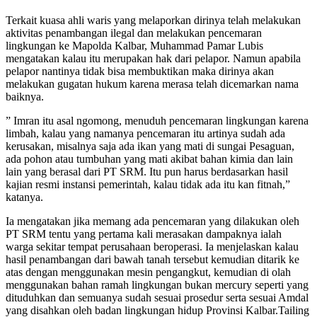
Terkait kuasa ahli waris yang melaporkan dirinya telah melakukan
aktivitas penambangan ilegal dan melakukan pencemaran
lingkungan ke Mapolda Kalbar, Muhammad Pamar Lubis
mengatakan kalau itu merupakan hak dari pelapor. Namun apabila
pelapor nantinya tidak bisa membuktikan maka dirinya akan
melakukan gugatan hukum karena merasa telah dicemarkan nama
baiknya.
” Imran itu asal ngomong, menuduh pencemaran lingkungan karena
limbah, kalau yang namanya pencemaran itu artinya sudah ada
kerusakan, misalnya saja ada ikan yang mati di sungai Pesaguan,
ada pohon atau tumbuhan yang mati akibat bahan kimia dan lain
lain yang berasal dari PT SRM. Itu pun harus berdasarkan hasil
kajian resmi instansi pemerintah, kalau tidak ada itu kan fitnah,”
katanya.
Ia mengatakan jika memang ada pencemaran yang dilakukan oleh
PT SRM tentu yang pertama kali merasakan dampaknya ialah
warga sekitar tempat perusahaan beroperasi. Ia menjelaskan kalau
hasil penambangan dari bawah tanah tersebut kemudian ditarik ke
atas dengan menggunakan mesin pengangkut, kemudian di olah
menggunakan bahan ramah lingkungan bukan mercury seperti yang
dituduhkan dan semuanya sudah sesuai prosedur serta sesuai Amdal
yang disahkan oleh badan lingkungan hidup Provinsi Kalbar.Tailing