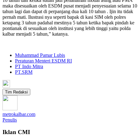
10 tahun dan ketika sudah jadi penanaman modal asing atau PMA
maka disesuaikan oleh ESDM pusat menjadi penyesuaian selama 10
tahun lagi dan dapat di perpanjang dua kali 10 tahun . Ijin itu tidak
pernah mati. Ilustrasi nya seperti bapak di kasi SIM oleh polres
ketapang 3 tahun padahal mestinya 5 tahun ketika bapak pindah ke
pontianak di sesuaikan oleh institusi yang lebih tinggi yaitu polda
kalbar menjadi 5 tahun,” katanya.
Muhammad Pamar Lubis
Peraturan Menteri ESDM RI
PT Indo Mitra
PT.SRM
Tim Redaksi
metrokalbar.com
Penulis
Iklan CMI