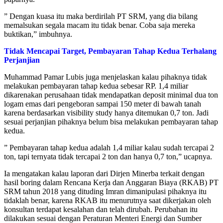
” Dengan kuasa itu maka berdirilah PT SRM, yang dia bilang
memalsukan segala macam itu tidak benar. Coba saja mereka
buktikan,” imbuhnya.
Tidak Mencapai Target, Pembayaran Tahap Kedua Terhalang
Perjanjian
Muhammad Pamar Lubis juga menjelaskan kalau pihaknya tidak
melakukan pembayaran tahap kedua sebesar RP. 1,4 miliar
dikarenakan perusahaan tidak mendapatkan deposit minimal dua ton
logam emas dari pengeboran sampai 150 meter di bawah tanah
karena berdasarkan visibility study hanya ditemukan 0,7 ton. Jadi
sesuai perjanjian pihaknya belum bisa melakukan pembayaran tahap
kedua.
” Pembayaran tahap kedua adalah 1,4 miliar kalau sudah tercapai 2
ton, tapi ternyata tidak tercapai 2 ton dan hanya 0,7 ton,” ucapnya.
Ia mengatakan kalau laporan dari Dirjen Minerba terkait dengan
hasil boring dalam Rencana Kerja dan Anggaran Biaya (RKAB) PT
SRM tahun 2018 yang dituding Imran dimanipulasi pihaknya itu
tidaklah benar, karena RKAB itu menurutnya saat dikerjakan oleh
konsultan terdapat kesalahan dan telah dirubah. Perubahan itu
dilakukan sesuai dengan Peraturan Menteri Energi dan Sumber