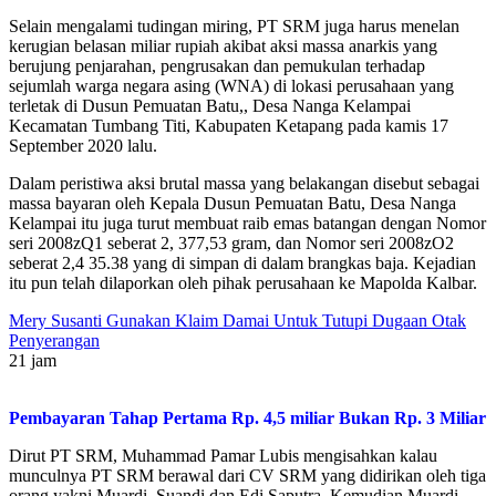
Selain mengalami tudingan miring, PT SRM juga harus menelan
kerugian belasan miliar rupiah akibat aksi massa anarkis yang
berujung penjarahan, pengrusakan dan pemukulan terhadap
sejumlah warga negara asing (WNA) di lokasi perusahaan yang
terletak di Dusun Pemuatan Batu,, Desa Nanga Kelampai
Kecamatan Tumbang Titi, Kabupaten Ketapang pada kamis 17
September 2020 lalu.
Dalam peristiwa aksi brutal massa yang belakangan disebut sebagai
massa bayaran oleh Kepala Dusun Pemuatan Batu, Desa Nanga
Kelampai itu juga turut membuat raib emas batangan dengan Nomor
seri 2008zQ1 seberat 2, 377,53 gram, dan Nomor seri 2008zO2
seberat 2,4 35.38 yang di simpan di dalam brangkas baja. Kejadian
itu pun telah dilaporkan oleh pihak perusahaan ke Mapolda Kalbar.
Mery Susanti Gunakan Klaim Damai Untuk Tutupi Dugaan Otak
Penyerangan
21 jam
Pembayaran Tahap Pertama Rp. 4,5 miliar Bukan Rp. 3 Miliar
Dirut PT SRM, Muhammad Pamar Lubis mengisahkan kalau
munculnya PT SRM berawal dari CV SRM yang didirikan oleh tiga
orang yakni Muardi, Suandi dan Edi Saputra. Kemudian Muardi