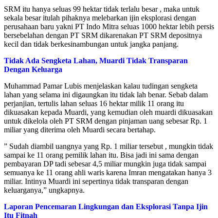
SRM itu hanya seluas 99 hektar tidak terlalu besar , maka untuk
sekala besar itulah pihaknya melebarkan ijin eksplorasi dengan
perusahaan baru yakni PT Indo Mitra seluas 1000 hektar lebih persis
bersebelahan dengan PT SRM dikarenakan PT SRM depositnya
kecil dan tidak berkesinambungan untuk jangka panjang.
Tidak Ada Sengketa Lahan, Muardi Tidak Transparan
Dengan Keluarga
Muhammad Pamar Lubis menjelaskan kalau tudingan sengketa
lahan yang selama ini digaungkan itu tidak lah benar. Sebab dalam
perjanjian, tertulis lahan seluas 16 hektar milik 11 orang itu
dikuasakan kepada Muardi, yang kemudian oleh muardi dikuasakan
untuk dikelola oleh PT SRM dengan pinjaman uang sebesar Rp. 1
miliar yang diterima oleh Muardi secara bertahap.
” Sudah diambil uangnya yang Rp. 1 miliar tersebut , mungkin tidak
sampai ke 11 orang pemilik lahan itu. Bisa jadi ini sama dengan
pembayaran DP tadi sebesar 4,5 miliar mungkin juga tidak sampai
semuanya ke 11 orang ahli waris karena Imran mengatakan hanya 3
miliar. Intinya Muardi ini sepertinya tidak transparan dengan
keluarganya,” ungkapnya.
Laporan Pencemaran Lingkungan dan Eksplorasi Tanpa Ijin
Itu Fitnah