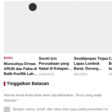
BARU
Soroti Izin
Sesditjenpas Tinjau
C
Perusahaan yang
Lapas Lombok
B
Munculnya Ormas
Nakal di Ketapang,
Barat, Dorong
k
ARUN dan Fakta di
LAKI : Lahan Jadi
Optimalisasi
1
Balik Konflik Lahan
14/10/2025
6/01/2025
30
Konflik, Siapa
Program
I
Teluk Bayur
22/10/2025
Tinggalkan Balasan
Tanggung Jawab?
Pembinaan dan
Ketahanan Pangan
Alamat email Anda tidak akan dipublikasikan.
Ruas yang wajib
ditandai
*
Simpan nama, email, dan situs web saya pada peramban ini