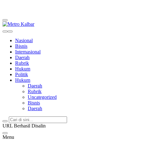
Metro Kalbar
Inspirasi Untuk Negeri
Nasional
Bisnis
Internasional
Daerah
Rubrik
Hukum
Politik
Hukum
Daerah
Rubrik
Uncategorized
Bisnis
Daerah
URL Berhasil Disalin
Menu