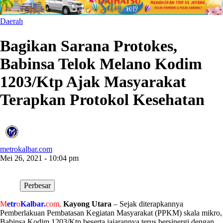
Daerah
Bagikan Sarana Protokes,
Babinsa Telok Melano Kodim
1203/Ktp Ajak Masyarakat
Terapkan Protokol Kesehatan
metrokalbar.com
Mei 26, 2021 - 10:04 pm
Perbesar
M
etr
o
Kalbar.
com
,
Kayong Utara
– Sejak diterapkannya
Pemberlakuan Pembatasan Kegiatan Masyarakat (PPKM) skala mikro,
Babinsa Kodim 1203/Ktp beserta jajarannya terus bersinergi dengan