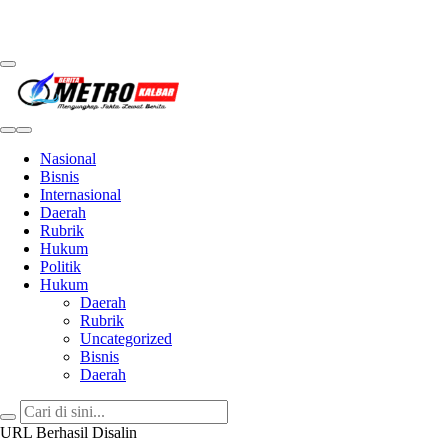
Metro Kalbar
Inspirasi Untuk Negeri
Nasional
Bisnis
Internasional
Daerah
Rubrik
Hukum
Politik
Hukum
Daerah
Rubrik
Uncategorized
Bisnis
Daerah
URL Berhasil Disalin