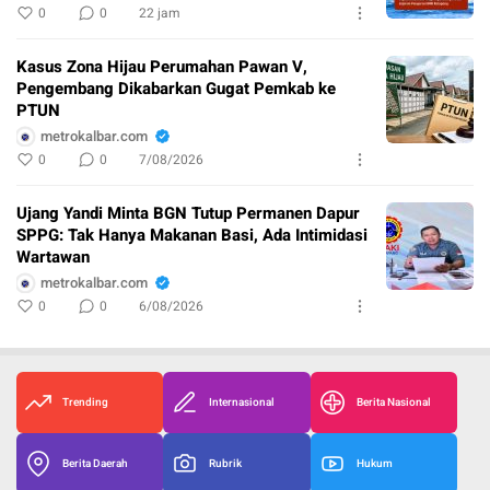
0
0
22 jam
Kasus Zona Hijau Perumahan Pawan V,
Pengembang Dikabarkan Gugat Pemkab ke
PTUN
metrokalbar.com
0
0
7/08/2026
Ujang Yandi Minta BGN Tutup Permanen Dapur
SPPG: Tak Hanya Makanan Basi, Ada Intimidasi
Wartawan
metrokalbar.com
0
0
6/08/2026
Trending
Internasional
Berita Nasional
Berita Daerah
Rubrik
Hukum