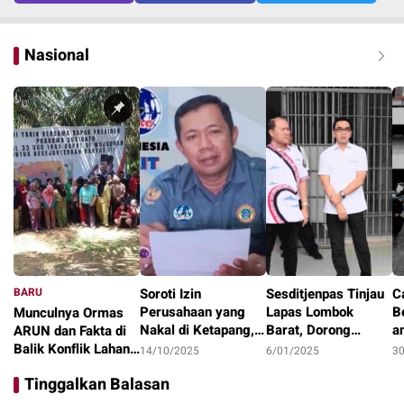
Nasional
BARU
Soroti Izin
Sesditjenpas Tinjau
C
Perusahaan yang
Lapas Lombok
B
Munculnya Ormas
Nakal di Ketapang,
Barat, Dorong
a
ARUN dan Fakta di
LAKI : Lahan Jadi
Optimalisasi
1
Balik Konflik Lahan
14/10/2025
6/01/2025
3
Konflik, Siapa
Program Pembinaan
I
Teluk Bayur
22/10/2025
Tinggalkan Balasan
Tanggung Jawab?
dan Ketahanan
Pangan