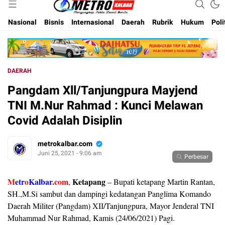
Inspirasi Untuk Negeri
Metro Kalbar
Nasional
Bisnis
Internasional
Daerah
Rubrik
Hukum
Poli
DAERAH
Pangdam Xll/Tanjungpura Mayjend
TNI M.Nur Rahmad : Kunci Melawan
Covid Adalah Disiplin
metrokalbar.com
Juni 25, 2021 - 9:06 am
Perbesar
M
etr
o
Kalbar.
com
Ketapang
,
– Bupati ketapang Martin Rantan,
SH.,M.Si sambut dan dampingi kedatangan Panglima Komando
Daerah Militer (Pangdam) XII/Tanjungpura, Mayor Jenderal TNI
Muhammad Nur Rahmad, Kamis (24/06/2021) Pagi.