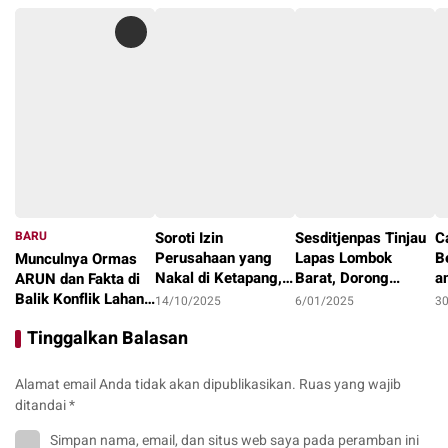
BARU
Soroti Izin
Sesditjenpas Tinjau
C
Perusahaan yang
Lapas Lombok
B
Munculnya Ormas
Nakal di Ketapang,
Barat, Dorong
a
ARUN dan Fakta di
LAKI : Lahan Jadi
Optimalisasi
1
Balik Konflik Lahan
14/10/2025
6/01/2025
3
Konflik, Siapa
Program Pembinaan
I
Teluk Bayur
22/10/2025
Tinggalkan Balasan
Tanggung Jawab?
dan Ketahanan
Pangan
Alamat email Anda tidak akan dipublikasikan.
Ruas yang wajib
ditandai
*
Simpan nama, email, dan situs web saya pada peramban ini