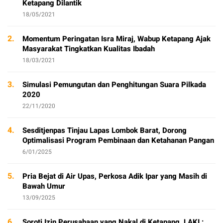
Ketapang Dilantik
18/05/2021
2.
Momentum Peringatan Isra Miraj, Wabup Ketapang Ajak
Masyarakat Tingkatkan Kualitas Ibadah
18/03/2021
3.
Simulasi Pemungutan dan Penghitungan Suara Pilkada
2020
22/11/2020
4.
Sesditjenpas Tinjau Lapas Lombok Barat, Dorong
Optimalisasi Program Pembinaan dan Ketahanan Pangan
6/01/2025
5.
Pria Bejat di Air Upas, Perkosa Adik Ipar yang Masih di
Bawah Umur
13/09/2025
6.
Soroti Izin Perusahaan yang Nakal di Ketapang, LAKI :