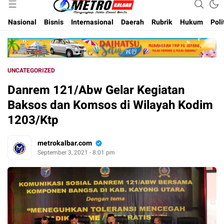
Inspirasi Untuk Negeri
Metro Kalbar
Nasional
Bisnis
Internasional
Daerah
Rubrik
Hukum
Poli
UNCATEGORIZED
Danrem 121/Abw Gelar Kegiatan
Baksos dan Komsos di Wilayah Kodim
1203/Ktp
metrokalbar.com
September 3, 2021 - 8:01 pm