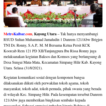
Perbesar
M
etr
o
Kalbar.
com
Kayong Utara
,
– Tak hanya menyambangi
RSUD Sultan Muhammad Jamaludin 1 Danrem 121/Abw Brigjen
TNI Dr. Ronny, S.A.P,. M. M Bersama Ketua Persit KCK
Koorcab Rem 121 PD XII/Tanjungpura Ibu Rissa Ronny juga
melaksanakan kegiatan Baksos dan Komsos yang berlangsung di
Desa Sungai Mata-Mata, Kecamatan Simpang Hilir Kab. Kayong
Utara. Selasa (31/8/2021).
Kegiatan komunikasi sosial dengan komponen bangsa
dilaksanakan diikuti oleh perwakilan tokoh agama, tokoh
masyarakat, tokoh adat, tokoh pemuda, pihak swasta yang berada
di wilayah Kec. Simpang Hilir. Pada kesempatan tersebut Danrem
121/Abw juga memberikan bingkisan sembako kepada
masyarakat. Sebagai apresiasi terhadap kinerja Babinsa di