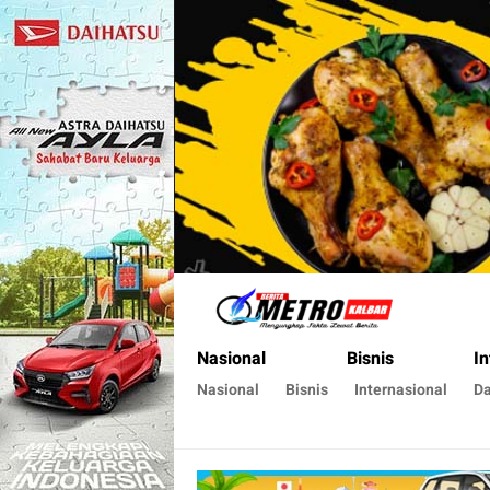
Metro Kalbar
Inspirasi Untuk Negeri
Nasional
Bisnis
In
Nasional
Bisnis
Internasional
D