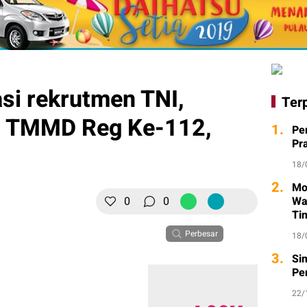
si rekrutmen TNI,
Ter
si TMMD Reg Ke-112,
1.
Pe
Pr
18/
2.
Mo
0
0
Wa
Ti
Perbesar
18/
3.
Si
Pe
22/