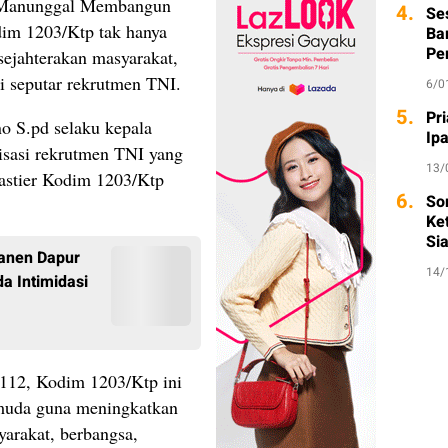
 Manunggal Membangun
4.
Se
m 1203/Ktp tak hanya
Ba
Pe
ejahterakan masyarakat,
 seputar rekrutmen TNI.
6/0
5.
Pri
no S.pd selaku kepala
Ip
isasi rekrutmen TNI yang
13/
Pastier Kodim 1203/Ktp
6.
So
Ket
Si
anen Dapur
14/
a Intimidasi
112, Kodim 1203/Ktp ini
muda guna meningkatkan
arakat, berbangsa,