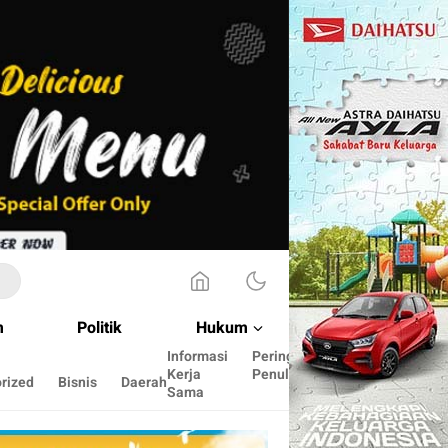
m
Politik
Hukum
Informasi
Peringkat
Cara
Kerja
Penulis
menulis
rized
Bisnis
Daerah
Sama
disini