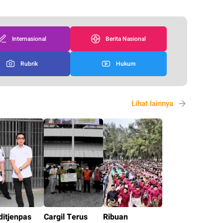
Internasional
Berita Nasional
Rubrik
Hukum
Lihat lainnya
ditjenpas
Cargil Terus
Ribuan