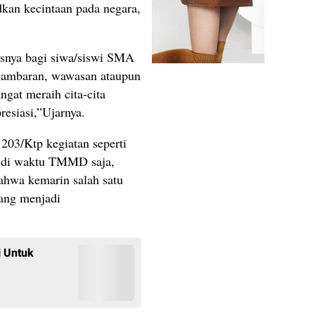
dkan kecintaan pada negara,
usnya bagi siwa/siswi SMA
 gambaran, wawasan ataupun
gat meraih cita-cita
presiasi,”Ujarnya.
203/Ktp kegiatan seperti
a di waktu TMMD saja,
ahwa kemarin salah satu
ang menjadi
 Untuk