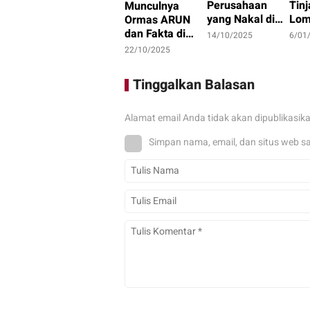
Perusahaan
Tin
Munculnya
yang Nakal di
Lom
Ormas ARUN
Ketapang, LAKI
Dor
dan Fakta di
14/10/2025
6/01
: Lahan Jadi
Opti
Balik Konflik
22/10/2025
Konflik, Siapa
Pro
Lahan Teluk
Tanggung
Pem
Bayur
Tinggalkan Balasan
Jawab?
Ket
Pan
Alamat email Anda tidak akan dipublikasik
Simpan nama, email, dan situs web s