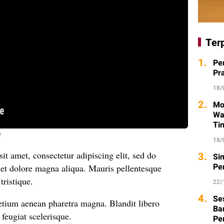
Ter
1.
Pe
Pr
18/
2.
Mo
Wa
Ti
e
18/
t amet, consectetur adipiscing elit, sed do
3.
Si
Pe
 et dolore magna aliqua. Mauris pellentesque
tristique.
22/
4.
Se
etium aenean pharetra magna. Blandit libero
Ba
 feugiat scelerisque.
Pe