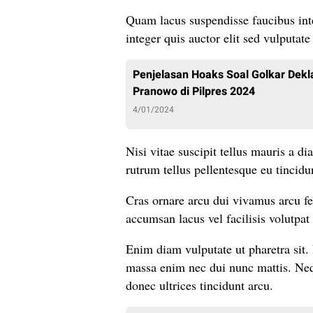
Quam lacus suspendisse faucibus inte
integer quis auctor elit sed vulputat
Penjelasan Hoaks Soal Golkar Dek
Pranowo di Pilpres 2024
4/01/2024
Nisi vitae suscipit tellus mauris a di
rutrum tellus pellentesque eu tincidun
Cras ornare arcu dui vivamus arcu f
accumsan lacus vel facilisis volutpat 
Enim diam vulputate ut pharetra sit.
massa enim nec dui nunc mattis. Nequ
donec ultrices tincidunt arcu.