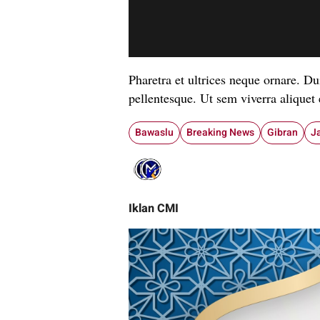
Pharetra et ultrices neque ornare. Du
pellentesque. Ut sem viverra aliquet e
Bawaslu
Breaking News
Gibran
J
Iklan CMI