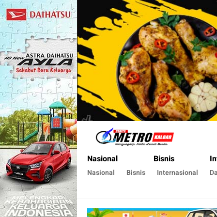
Metro Kalbar
Inspirasi Untuk Negeri
Nasional
Bisnis
In
Nasional
Bisnis
Internasional
D