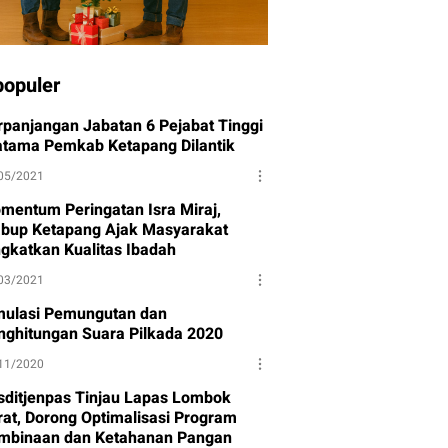
populer
rpanjangan Jabatan 6 Pejabat Tinggi
atama Pemkab Ketapang Dilantik
05/2021
mentum Peringatan Isra Miraj,
bup Ketapang Ajak Masyarakat
ngkatkan Kualitas Ibadah
03/2021
mulasi Pemungutan dan
nghitungan Suara Pilkada 2020
11/2020
sditjenpas Tinjau Lapas Lombok
rat, Dorong Optimalisasi Program
mbinaan dan Ketahanan Pangan