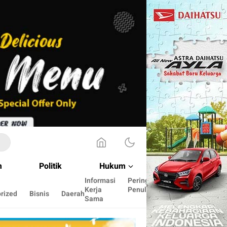
m
Politik
Hukum
Informasi
Peringkat
Cara
Kerja
Penulis
menulis
rized
Bisnis
Daerah
Sama
disini