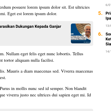
6/0
rdum posuere lorem ipsum dolor sit. Est ultricies
5.
e mi. Eget est lorem ipsum dolor.
Pri
Ip
larasikan Dukungan Kepada Ganjar
13/
6.
So
Ket
Si
14/
am. Nullam eget felis eget nunc lobortis. Tellus
t tortor aliquam nulla facilisi.
elis. Mauris a diam maecenas sed. Viverra maecenas
est.
 Purus in mollis nunc sed id semper. Non blandit
e viverra justo nec ultrices dui sapien eget mi. Id