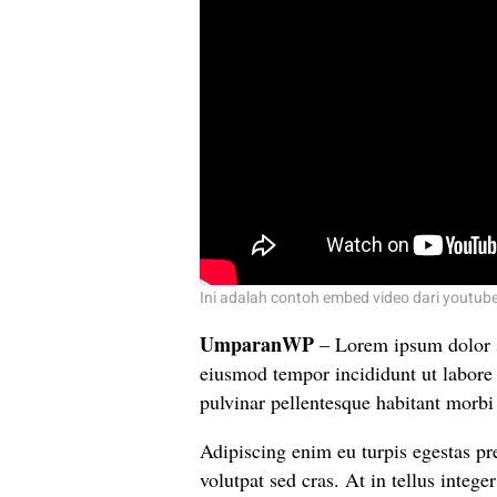
Ini adalah contoh embed video dari youtub
UmparanWP
– Lorem ipsum dolor si
eiusmod tempor incididunt ut labore
pulvinar pellentesque habitant morbi 
Adipiscing enim eu turpis egestas pr
volutpat sed cras. At in tellus integer