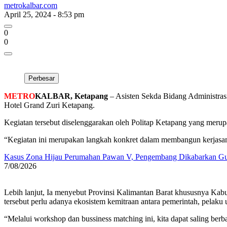
metrokalbar.com
April 25, 2024 - 8:53 pm
0
0
Perbesar
METRO
KALBAR, Ketapang
– Asisten Sekda Bidang Administra
Hotel Grand Zuri Ketapang.
Kegiatan tersebut diselenggarakan oleh Politap Ketapang yang merup
“Kegiatan ini merupakan langkah konkret dalam membangun kerjasama
Kasus Zona Hijau Perumahan Pawan V, Pengembang Dikabarkan 
7/08/2026
Lebih lanjut, Ia menyebut Provinsi Kalimantan Barat khususnya K
tersebut perlu adanya ekosistem kemitraan antara pemerintah, pelaku
“Melalui workshop dan bussiness matching ini, kita dapat saling be