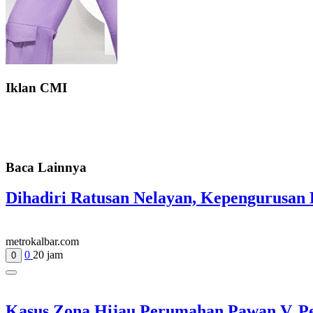
Iklan CMI
Baca Lainnya
Dihadiri Ratusan Nelayan, Kepengurusan
metrokalbar.com
0
20 jam
0
Kasus Zona Hijau Perumahan Pawan V, 