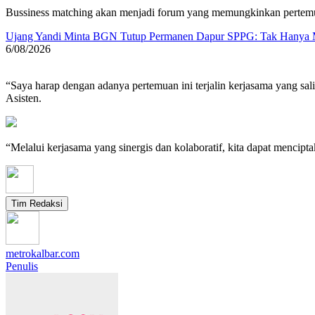
Bussiness matching akan menjadi forum yang memungkinkan pertemua
Ujang Yandi Minta BGN Tutup Permanen Dapur SPPG: Tak Hanya M
6/08/2026
“Saya harap dengan adanya pertemuan ini terjalin kerjasama yang sa
Asisten.
“Melalui kerjasama yang sinergis dan kolaboratif, kita dapat mencip
Tim Redaksi
metrokalbar.com
Penulis