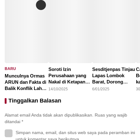
BARU
Soroti Izin
Sesditjenpas Tinjau
C
Perusahaan yang
Lapas Lombok
B
Munculnya Ormas
Nakal di Ketapang,
Barat, Dorong
k
ARUN dan Fakta di
LAKI : Lahan Jadi
Optimalisasi
1
Balik Konflik Lahan
14/10/2025
6/01/2025
30
Konflik, Siapa
Program
I
Teluk Bayur
22/10/2025
Tinggalkan Balasan
Tanggung Jawab?
Pembinaan dan
Ketahanan Pangan
Alamat email Anda tidak akan dipublikasikan.
Ruas yang wajib
ditandai
*
Simpan nama, email, dan situs web saya pada peramban ini
untuk komentar saya berikutnya.