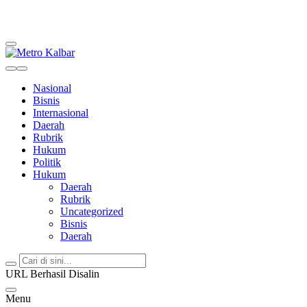
Metro Kalbar
Inspirasi Untuk Negeri
Nasional
Bisnis
Internasional
Daerah
Rubrik
Hukum
Politik
Hukum
Daerah
Rubrik
Uncategorized
Bisnis
Daerah
URL Berhasil Disalin
Menu