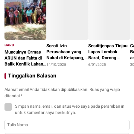
BARU
Soroti Izin
Sesditjenpas Tinjau
C
Perusahaan yang
Lapas Lombok
B
Munculnya Ormas
Nakal di Ketapang,
Barat, Dorong
a
ARUN dan Fakta di
LAKI : Lahan Jadi
Optimalisasi
1
Balik Konflik Lahan
14/10/2025
6/01/2025
3
Konflik, Siapa
Program Pembinaan
I
Teluk Bayur
22/10/2025
Tinggalkan Balasan
Tanggung Jawab?
dan Ketahanan
Pangan
Alamat email Anda tidak akan dipublikasikan.
Ruas yang wajib
ditandai
*
Simpan nama, email, dan situs web saya pada peramban ini
untuk komentar saya berikutnya.