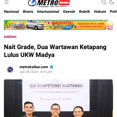
Inspirasi Untuk Negeri
Metro Kalbar
Nasional
Bisnis
Internasional
Daerah
Rubrik
Hukum
Poli
DAERAH
Nait Grade, Dua Wartawan Ketapang
Lulus UKW Madya
metrokalbar.com
Juli 28, 2024 - 4:31 pm