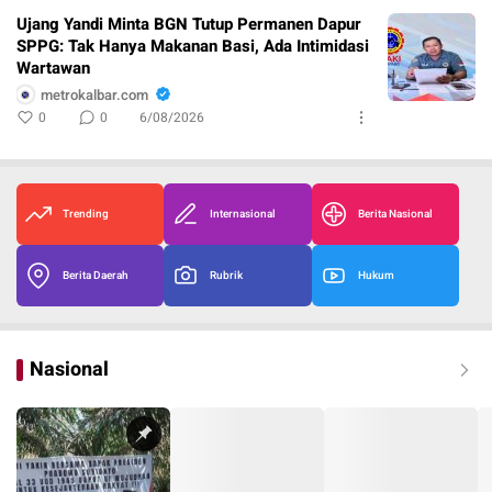
Ujang Yandi Minta BGN Tutup Permanen Dapur
SPPG: Tak Hanya Makanan Basi, Ada Intimidasi
Wartawan
metrokalbar.com
0
0
6/08/2026
Trending
Internasional
Berita Nasional
Berita Daerah
Rubrik
Hukum
Nasional