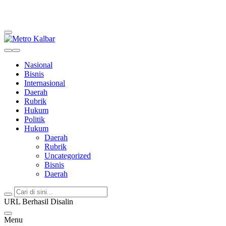
Metro Kalbar
Inspirasi Untuk Negeri
Nasional
Bisnis
Internasional
Daerah
Rubrik
Hukum
Politik
Hukum
Daerah
Rubrik
Uncategorized
Bisnis
Daerah
URL Berhasil Disalin
Menu