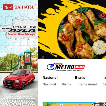
Metro Kalbar
Inspirasi Untuk Negeri
Nasional
Bisnis
In
Nasional
Bisnis
Internasional
D