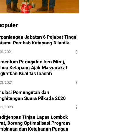
populer
rpanjangan Jabatan 6 Pejabat Tinggi
atama Pemkab Ketapang Dilantik
05/2021
mentum Peringatan Isra Miraj,
bup Ketapang Ajak Masyarakat
ngkatkan Kualitas Ibadah
03/2021
mulasi Pemungutan dan
nghitungan Suara Pilkada 2020
11/2020
sditjenpas Tinjau Lapas Lombok
rat, Dorong Optimalisasi Program
mbinaan dan Ketahanan Pangan