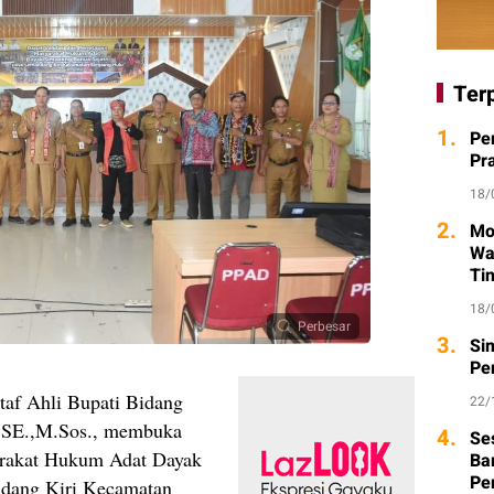
Ter
1.
Pe
Pr
18/
2.
Mo
Wa
Ti
18/
Perbesar
3.
Si
Pe
Staf Ahli Bupati Bidang
22/
 SE.,M.Sos., membuka
4.
Se
arakat Hukum Adat Dayak
Ba
Pe
dang Kiri Kecamatan