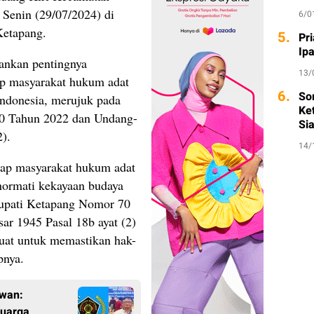
Senin (29/07/2024) di
6/0
Ketapang.
5.
Pri
Ip
ankan pentingnya
13/
ap masyarakat hukum adat
6.
So
 Indonesia, merujuk pada
Ket
70 Tahun 2022 dan Undang-
Si
).
14/
dap masyarakat hukum adat
hormati kekayaan budaya
 Bupati Ketapang Nomor 70
r 1945 Pasal 18b ayat (2)
at untuk memastikan hak-
pnya.
awan:
luarga