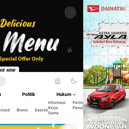
m
Politik
Hukum
Informasi
Peringkat
Cara
Kerja
Penulis
menulis
rized
Bisnis
Daerah
Sama
disini