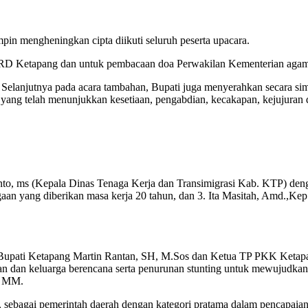
n mengheningkan cipta diikuti seluruh peserta upacara.
D Ketapang dan untuk pembacaan doa Perwakilan Kementerian agama
i. Selanjutnya pada acara tambahan, Bupati juga menyerahkan secara 
 yang telah menunjukkan kesetiaan, pengabdian, kecakapan, kejujuran d
o, ms (Kepala Dinas Tenaga Kerja dan Transimigrasi Kab. KTP) deng
aan yang diberikan masa kerja 20 tahun, dan 3. Ita Masitah, Amd.,K
upati Ketapang Martin Rantan, SH, M.Sos dan Ketua TP PKK Ketapang 
 dan keluarga berencana serta penurunan stunting untuk mewujudkan 
, MM.
sebagai pemerintah daerah dengan kategori pratama dalam pencapaian 