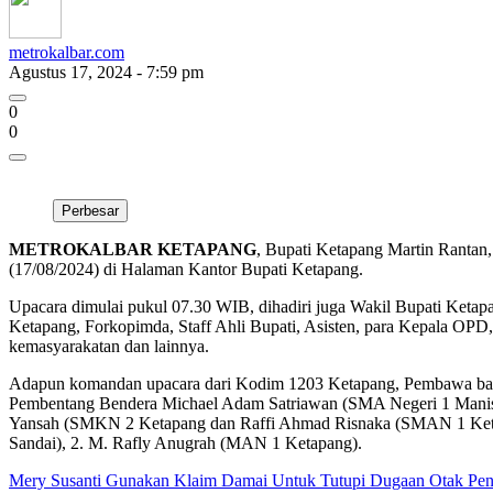
metrokalbar.com
Agustus 17, 2024 - 7:59 pm
0
0
Perbesar
METROKALBAR KETAPANG
, Bupati Ketapang Martin Rantan
(17/08/2024) di Halaman Kantor Bupati Ketapang.
Upacara dimulai pukul 07.30 WIB, dihadiri juga Wakil Bupati Keta
Ketapang, Forkopimda, Staff Ahli Bupati, Asisten, para Kepala OPD,
kemasyarakatan dan lainnya.
Adapun komandan upacara dari Kodim 1203 Ketapang, Pembawa baki
Pembentang Bendera Michael Adam Satriawan (SMA Negeri 1 Manis 
Yansah (SMKN 2 Ketapang dan Raffi Ahmad Risnaka (SMAN 1 Ketap
Sandai), 2. M. Rafly Anugrah (MAN 1 Ketapang).
Mery Susanti Gunakan Klaim Damai Untuk Tutupi Dugaan Otak Pe