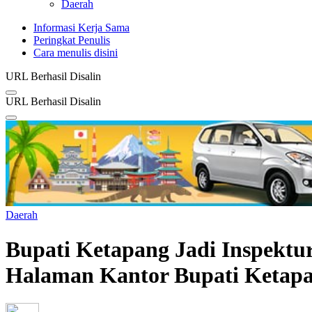
Daerah
Informasi Kerja Sama
Peringkat Penulis
Cara menulis disini
URL Berhasil Disalin
URL Berhasil Disalin
Daerah
Bupati Ketapang Jadi Inspektu
Halaman Kantor Bupati Ketap