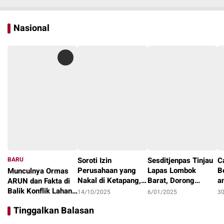
Nasional
BARU
Soroti Izin
Sesditjenpas Tinjau
C
Perusahaan yang
Lapas Lombok
B
Munculnya Ormas
Nakal di Ketapang,
Barat, Dorong
a
ARUN dan Fakta di
LAKI : Lahan Jadi
Optimalisasi
1
Balik Konflik Lahan
14/10/2025
6/01/2025
3
Konflik, Siapa
Program Pembinaan
I
Teluk Bayur
22/10/2025
Tinggalkan Balasan
Tanggung Jawab?
dan Ketahanan
Pangan