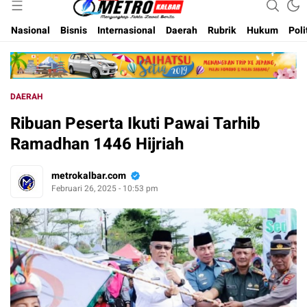
Inspirasi Untuk Negeri
Metro Kalbar
Nasional
Bisnis
Internasional
Daerah
Rubrik
Hukum
Poli
DAERAH
Ribuan Peserta Ikuti Pawai Tarhib
Ramadhan 1446 Hijriah
metrokalbar.com
Februari 26, 2025 - 10:53 pm