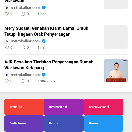
Wartawan
metrokalbar.com
0
0
1 hari
Mery Susanti Gunakan Klaim Damai Untuk
Tutupi Dugaan Otak Penyerangan
metrokalbar.com
0
0
1 hari
AJK Sesalkan Tindakan Penyerangan Rumah
Wartawan Ketapang
metrokalbar.com
0
0
5/08/2026
Trending
Internasional
Berita Nasional
Berita Daerah
Rubrik
Hukum