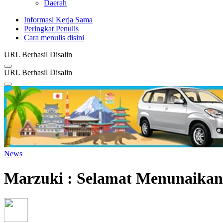
Daerah
Informasi Kerja Sama
Peringkat Penulis
Cara menulis disini
URL Berhasil Disalin
URL Berhasil Disalin
News
Marzuki : Selamat Menunaika