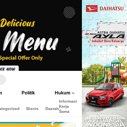
m
Politik
Hukum
Informasi
Peringkat
Cara
Kerja
Penulis
menulis
ategorized
Bisnis
Daerah
Sama
disini