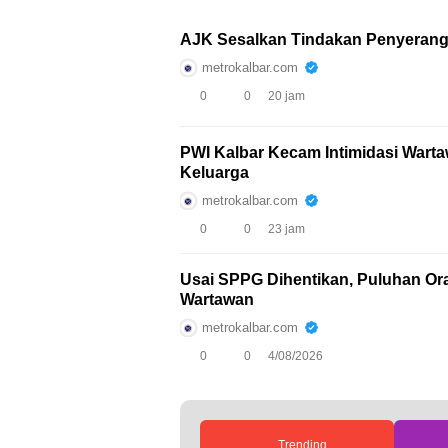
AJK Sesalkan Tindakan Penyeran
metrokalbar.com
0
0
20 jam
PWI Kalbar Kecam Intimidasi Wart
Keluarga
metrokalbar.com
0
0
23 jam
Usai SPPG Dihentikan, Puluhan Oran
Wartawan
metrokalbar.com
0
0
4/08/2026
Trending