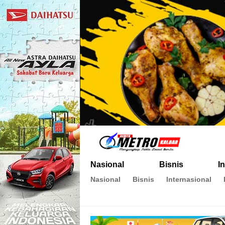
Metro Kalbar
Inspirasi Untuk Negeri
Nasional
Bisnis
I
Nasional
Bisnis
Internasional