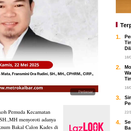
Ter
1.
Pe
Ti
Dil
18/
2.
Mo
Wa
Ti
18/
Perbesar
3.
Si
Pe
koh Pemuda Kecamatan
22/
 SH.,MH menyoroti adanya
4.
Se
oknum Bakal Calon Kades di
Ba