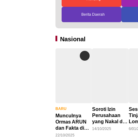
Berita Daerah
Nasional
BARU
Soroti Izin
Ses
Perusahaan
Tin
Munculnya
yang Nakal di
Lom
Ormas ARUN
Ketapang,
Dor
dan Fakta di
14/10/2025
6/01
LAKI : Lahan
Opt
Balik Konflik
22/10/2025