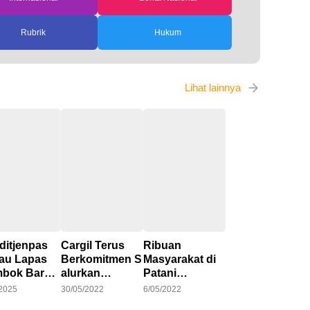
Rubrik
Hukum
Lihat lainnya
ditjenpas
Cargil Terus
Ribuan
jau Lapas
Berkomitmen S
Masyarakat di
bok Barat,
alurkan
Patani
ong
Bantuan
Thailand, Gelar
/2025
30/05/2022
6/05/2022
imalisasi
Covid-19 di
Acara