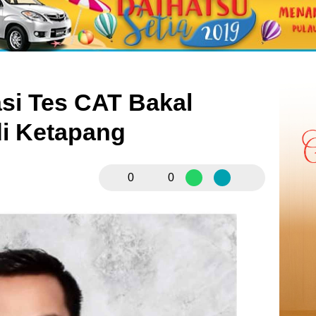
asi Tes CAT Bakal
di Ketapang
0
0