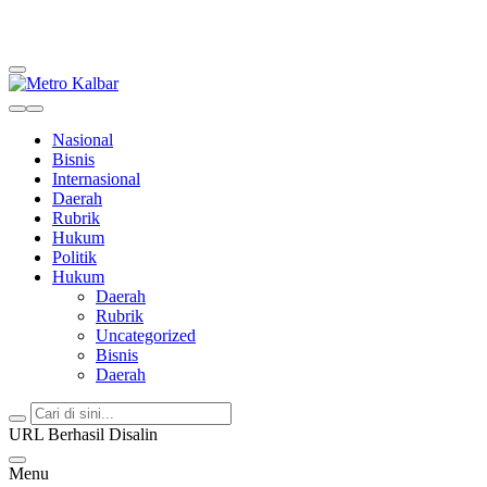
Metro Kalbar
Inspirasi Untuk Negeri
Nasional
Bisnis
Internasional
Daerah
Rubrik
Hukum
Politik
Hukum
Daerah
Rubrik
Uncategorized
Bisnis
Daerah
URL Berhasil Disalin
Menu