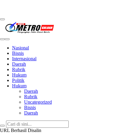
Metro Kalbar
Inspirasi Untuk Negeri
Nasional
Bisnis
Internasional
Daerah
Rubrik
Hukum
Politik
Hukum
Daerah
Rubrik
Uncategorized
Bisnis
Daerah
URL Berhasil Disalin