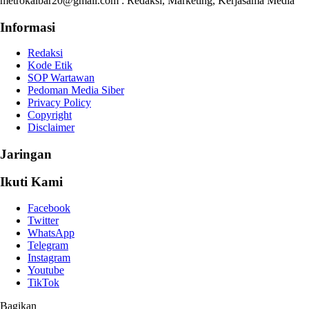
metrokalbar20@gmail.com : Redaksi, Marketing, Kerjasama Media
Informasi
Redaksi
Kode Etik
SOP Wartawan
Pedoman Media Siber
Privacy Policy
Copyright
Disclaimer
Jaringan
Ikuti Kami
Facebook
Twitter
WhatsApp
Telegram
Instagram
Youtube
TikTok
Bagikan