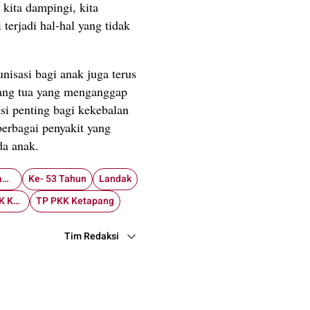
 kita dampingi, kita
terjadi hal-hal yang tidak
nisasi bagi anak juga terus
rang tua yang menganggap
si penting bagi kekebalan
berbagai penyakit yang
da anak.
Eny Kusnawati Jamhuri Amir
Ke- 53 Tahun
Landak
Staf Ahli TP PKK Ketapang
TP PKK Ketapang
Tim Redaksi