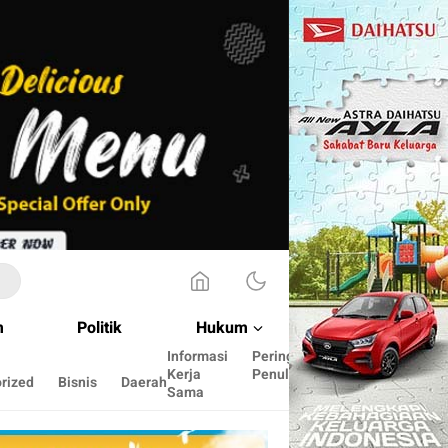
m
Politik
Hukum
Informasi
Peringkat
Cara
Kerja
Penulis
menulis
rized
Bisnis
Daerah
Sama
disini