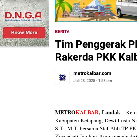
BERITA
Tim Penggerak P
Rakerda PKK Kal
metrokalbar.com
Juli 23, 2025 - 1:58 pm
METRO
KALBAR
, Landak
– Ketu
Kabupaten Ketapang, Dewi Lusia Nu
S.T., M.T. bersama Staf Ahli TP P
Kusnawati Jamhuri Amir menghadiri