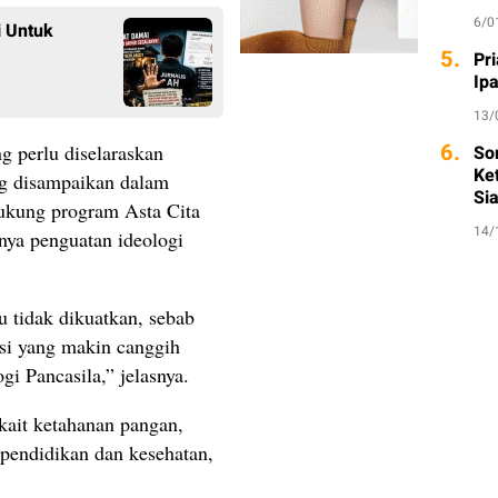
6/0
 Untuk
5.
Pri
Ip
13/
6.
g perlu diselaraskan
So
Ket
g disampaikan dalam
Si
ukung program Asta Cita
14/
nya penguatan ideologi
u tidak dikuatkan, sebab
sasi yang makin canggih
i Pancasila,” jelasnya.
rkait ketahanan pangan,
pendidikan dan kesehatan,