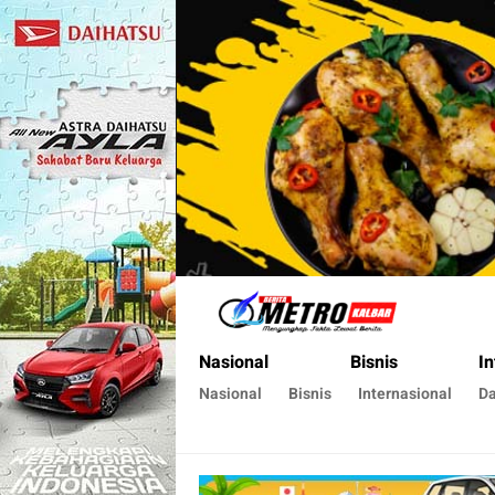
Metro Kalbar
Inspirasi Untuk Negeri
Nasional
Bisnis
In
Nasional
Bisnis
Internasional
D