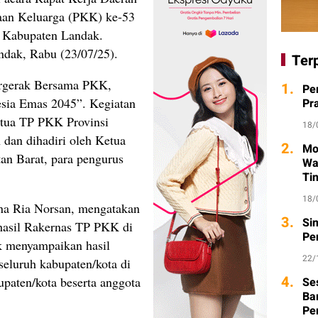
aan Keluarga (PKK) ke-53
i Kabupaten Landak.
ndak, Rabu (23/07/25).
Ter
rgerak Bersama PKK,
1.
Pe
esia Emas 2045”. Kegiatan
Pr
etua TP PKK Provinsi
18/
 dan dihadiri oleh Ketua
2.
Mo
an Barat, para pengurus
Wa
Ti
18/
na Ria Norsan, mengatakan
3.
Si
hasil Rakernas TP PKK di
Pe
k menyampaikan hasil
22/
eluruh kabupaten/kota di
4.
paten/kota beserta anggota
Se
Ba
Pe