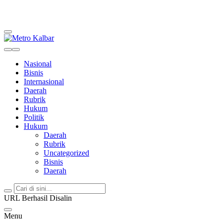
Metro Kalbar
Inspirasi Untuk Negeri
Nasional
Bisnis
Internasional
Daerah
Rubrik
Hukum
Politik
Hukum
Daerah
Rubrik
Uncategorized
Bisnis
Daerah
URL Berhasil Disalin
Menu