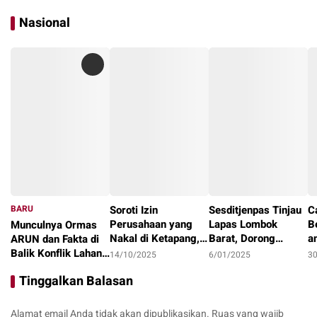
Nasional
BARU
Soroti Izin
Sesditjenpas Tinjau
C
Perusahaan yang
Lapas Lombok
B
Munculnya Ormas
Nakal di Ketapang,
Barat, Dorong
a
ARUN dan Fakta di
LAKI : Lahan Jadi
Optimalisasi
1
Balik Konflik Lahan
14/10/2025
6/01/2025
3
Konflik, Siapa
Program Pembinaan
I
Teluk Bayur
22/10/2025
Tinggalkan Balasan
Tanggung Jawab?
dan Ketahanan
Pangan
Alamat email Anda tidak akan dipublikasikan.
Ruas yang wajib