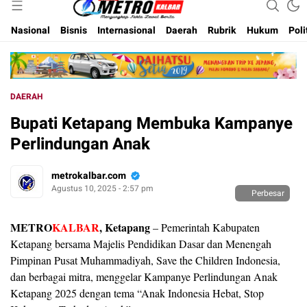
Inspirasi Untuk Negeri
Metro Kalbar
Nasional
Bisnis
Internasional
Daerah
Rubrik
Hukum
Poli
DAERAH
Bupati Ketapang Membuka Kampanye
Perlindungan Anak
metrokalbar.com
Agustus 10, 2025 - 2:57 pm
Perbesar
METRO
KALBAR
, Ketapang
– Pemerintah Kabupaten
Ketapang bersama Majelis Pendidikan Dasar dan Menengah
Pimpinan Pusat Muhammadiyah, Save the Children Indonesia,
dan berbagai mitra, menggelar Kampanye Perlindungan Anak
Ketapang 2025 dengan tema “Anak Indonesia Hebat, Stop