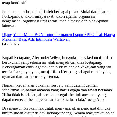
tetap kondusif.
Pertemua tersebut dihadiri oleh berbagai pihak. Mulai dari jajaran
Forkopimda, tokoh masyarakat, tokoh agama, organisasi
keagamaan, organisasi lintas etnis, media massa dan pihak-pihak
lainnya.
Ujang Yandi Minta BGN Tutup Permanen Dapur SPPG: Tak Hanya
Makanan Basi, Ada Intimidasi Wartawan
6/08/2026
Bupati Ketapang, Alexander Wilyo, bersyukur atas kedamaian dan
kerukunan yang selama ini telah menjadi ciri khas Ketapang.
Keberagaman etnis, agama, dan budaya adalah kekayaan yang tak
ternilai harganya, yang menjadikan Ketapang sebagai rumah yang
nyaman dan harmonis bagi semua.
Namun, kedamaian bukanlah sesuatu yang datang dengan
sendirinya. Ia adalah amanah yang harus dijaga dan rawat bersama.
“Kita tidak boleh lengah terhadap segala bentuk ancaman yang
dapat memecah belah persatuan dan kesatuan kita,” ucap Alex.
Dia mengungkapkan hak untuk menyampaikan pendapat di muka
umum sudah diatur dalam undang-undang. Semua masyarakat boleh