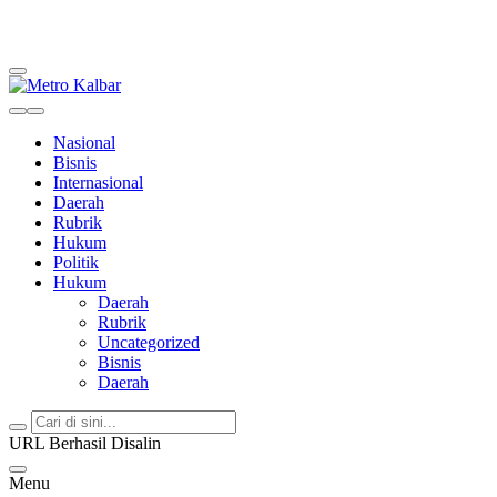
Metro Kalbar
Inspirasi Untuk Negeri
Nasional
Bisnis
Internasional
Daerah
Rubrik
Hukum
Politik
Hukum
Daerah
Rubrik
Uncategorized
Bisnis
Daerah
URL Berhasil Disalin
Menu