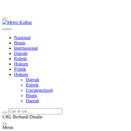
Metro Kalbar
Inspirasi Untuk Negeri
Nasional
Bisnis
Internasional
Daerah
Rubrik
Hukum
Politik
Hukum
Daerah
Rubrik
Uncategorized
Bisnis
Daerah
URL Berhasil Disalin
Menu