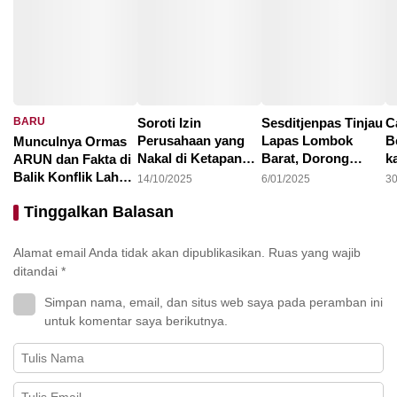
BARU
Soroti Izin
Sesditjenpas Tinjau
C
Perusahaan yang
Lapas Lombok
B
Munculnya Ormas
Nakal di Ketapang,
Barat, Dorong
k
ARUN dan Fakta di
LAKI : Lahan Jadi
Optimalisasi
1
Balik Konflik Lahan
14/10/2025
6/01/2025
30
Konflik, Siapa
Program
I
Teluk Bayur
22/10/2025
Tinggalkan Balasan
Tanggung Jawab?
Pembinaan dan
Ketahanan Pangan
Alamat email Anda tidak akan dipublikasikan.
Ruas yang wajib
ditandai
*
Simpan nama, email, dan situs web saya pada peramban ini
untuk komentar saya berikutnya.