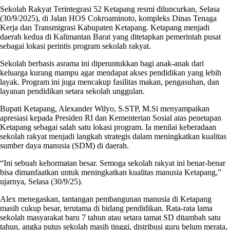
Sekolah Rakyat Terintegrasi 52 Ketapang resmi diluncurkan, Selasa
(30/9/2025), di Jalan HOS Cokroaminoto, kompleks Dinas Tenaga
Kerja dan Transmigrasi Kabupaten Ketapang. Ketapang menjadi
daerah kedua di Kalimantan Barat yang ditetapkan pemerintah pusat
sebagai lokasi perintis program sekolah rakyat.
Sekolah berbasis asrama ini diperuntukkan bagi anak-anak dari
keluarga kurang mampu agar mendapat akses pendidikan yang lebih
layak. Program ini juga mencakup fasilitas makan, pengasuhan, dan
layanan pendidikan setara sekolah unggulan.
Bupati Ketapang, Alexander Wilyo, S.STP, M.Si menyampaikan
apresiasi kepada Presiden RI dan Kementerian Sosial atas penetapan
Ketapang sebagai salah satu lokasi program. Ia menilai keberadaan
sekolah rakyat menjadi langkah strategis dalam meningkatkan kualitas
sumber daya manusia (SDM) di daerah.
“Ini sebuah kehormatan besar. Semoga sekolah rakyat ini benar-benar
bisa dimanfaatkan untuk meningkatkan kualitas manusia Ketapang,”
ujarnya, Selasa (30/9/25).
Alex menegaskan, tantangan pembangunan manusia di Ketapang
masih cukup besar, terutama di bidang pendidikan. Rata-rata lama
sekolah masyarakat baru 7 tahun atau setara tamat SD ditambah satu
tahun, angka putus sekolah masih tinggi, distribusi guru belum merata,