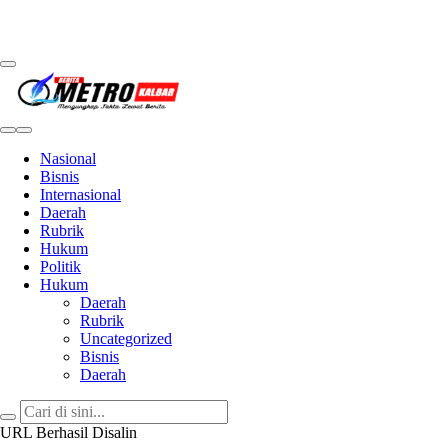
Metro Kalbar
Inspirasi Untuk Negeri
Nasional
Bisnis
Internasional
Daerah
Rubrik
Hukum
Politik
Hukum
Daerah
Rubrik
Uncategorized
Bisnis
Daerah
URL Berhasil Disalin