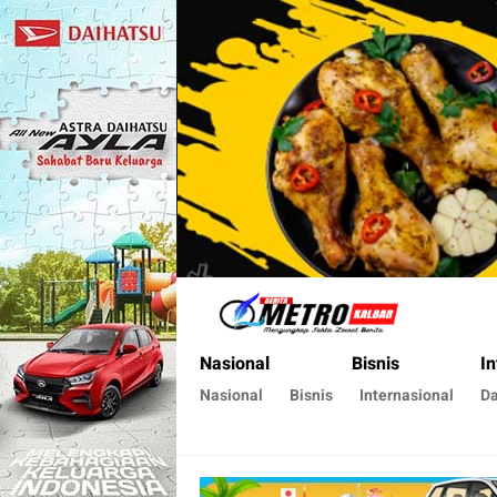
Metro Kalbar
Inspirasi Untuk Negeri
Nasional
Bisnis
In
Nasional
Bisnis
Internasional
D