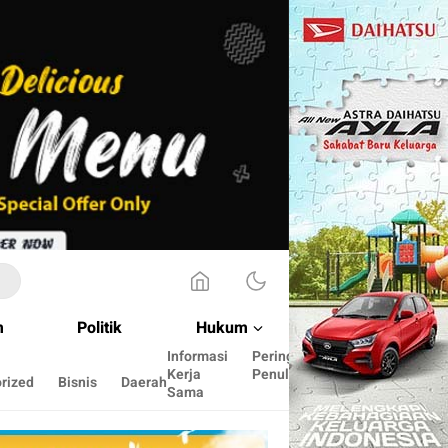
m
Politik
Hukum
Informasi
Peringkat
Cara
Kerja
Penulis
menulis
rized
Bisnis
Daerah
Sama
disini