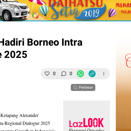
adiri Borneo Intra
e 2025
0
0
Perbesar
 Ketapang Alexander
ra-Regional Dialogue 2025
onomic Growth in Indonesia’s