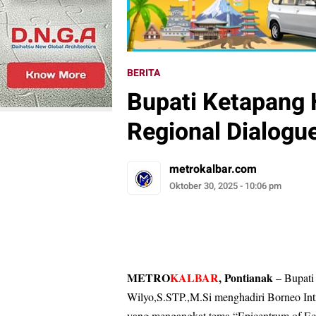
BERITA
Bupati Ketapang H
Regional Dialogu
metrokalbar.com
Oktober 30, 2025 - 10:06 pm
METRO
KALBAR
, Pontianak
– Bupati
Wilyo,S.STP.,M.Si menghadiri Borneo Int
yang mengangkat tema “Epicentrum of Ec