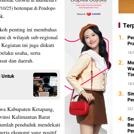
10/25) bertempat di Pendopo
ak.
Ter
okoh penting ini membahas
1.
mi di wilayah sub-regional
Pe
Pr
Kegiatan ini juga diikuti
pelaku usaha, serta
18/
sat dan daerah.
2.
Mo
Wa
Ti
 Untuk
18/
3.
Si
Pe
wa Kabupaten Ketapang,
22/
ovinsi Kalimantan Barat
4.
Se
 jumlah penduduk mendekati
Ba
Pe
nerja ekonomi yang positif.