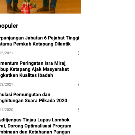
populer
rpanjangan Jabatan 6 Pejabat Tinggi
atama Pemkab Ketapang Dilantik
05/2021
mentum Peringatan Isra Miraj,
bup Ketapang Ajak Masyarakat
ngkatkan Kualitas Ibadah
03/2021
mulasi Pemungutan dan
nghitungan Suara Pilkada 2020
11/2020
sditjenpas Tinjau Lapas Lombok
rat, Dorong Optimalisasi Program
mbinaan dan Ketahanan Pangan