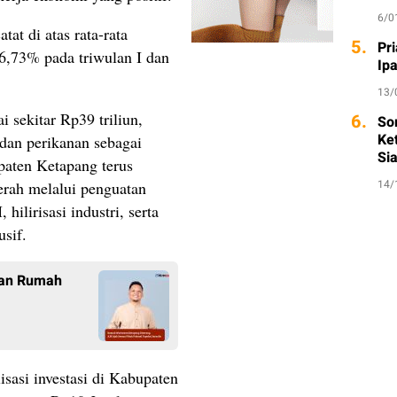
6/0
at di atas rata-rata
5.
Pri
 6,73% pada triwulan I dan
Ip
13/
sekitar Rp39 triliun,
6.
So
Ket
 dan perikanan sebagai
Si
paten Ketapang terus
14/
rah melalui penguatan
ilirisasi industri, serta
usif.
gan Rumah
sasi investasi di Kabupaten