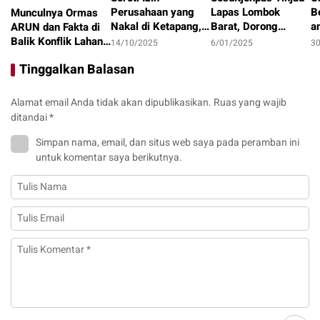
Perusahaan yang
Lapas Lombok
B
Munculnya Ormas
Nakal di Ketapang,
Barat, Dorong
a
ARUN dan Fakta di
LAKI : Lahan Jadi
Optimalisasi
1
Balik Konflik Lahan
14/10/2025
6/01/2025
3
Konflik, Siapa
Program Pembinaan
I
Teluk Bayur
22/10/2025
Tinggalkan Balasan
Tanggung Jawab?
dan Ketahanan
Pangan
Alamat email Anda tidak akan dipublikasikan.
Ruas yang wajib
ditandai
*
Simpan nama, email, dan situs web saya pada peramban ini
untuk komentar saya berikutnya.