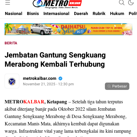
Inspirasi Untuk Negeri
Metro Kalbar
Nasional
Bisnis
Internasional
Daerah
Rubrik
Hukum
Poli
BERITA
Jembatan Gantung Sengkuang
Merabong Kembali Terhubung
metrokalbar.com
November 21, 2025 - 12:30 pm
Perbesar
METRO
KALBAR
, Ketapang
– Setelah tiga tahun terputus
akibat diterjang banjir pada Oktober 2022 silam Jembatan
Gantung Sengkuang Merabong di Desa Sengkuang Merabong,
Kecamatan Manis Mata, akhirnya kembali dapat digunakan
warga. Infrastruktur vital yang lama terbengkalai itu kini rampung