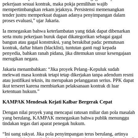
pekerjaan sesuai kontrak, maka pokja pemilihan wajib
mempertimbangkan rekam jejaknya. Persistensi memenangkan
tender justru memperkuat dugaan adanya penyimpangan dalam
proses evaluasi,” ujar Jakaria.
Ia menegaskan bahwa keterlambatan yang tidak dapat dibenarkan
serta mutu pekerjaan buruk dapat dikategorikan sebagai gagal
bangun atau gagal konstruksi, yang berakibat pada: pemutusan
kontrak, daftar hitam (blacklist), tuntutan ganti rugi kepada
penyedia, bahkan ranah pidana, jika ditemukan unsur kesengajaan
merugikan negara.
Jakaria menambahkan: “Jika proyek Pelang–Kepuluk sudah
melewati masa kontrak tetapi tetap dikerjakan tanpa adendum resmi
atau justifikasi teknis, itu merupakan pelanggaran serius. PPK dapat
ikut terseret karena membiarkan pelaksanaan kontrak di luar
ketentuan hukum.”
KAMPAK Mendesak Kejati Kalbar Bergerak Cepat
Dengan nilai proyek yang mencapai ratusan miliar dan pola masalah
yang berulang, KAMPAK menegaskan bahwa publik menunggu
tindakan tegas dari aparat penegak hukum.
“Ini uang rakyat. Jika pola penyimpangan terus berulang, artinya