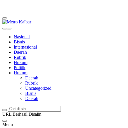
Metro Kalbar
Inspirasi Untuk Negeri
Nasional
Bisnis
Internasional
Daerah
Rubrik
Hukum
Politik
Hukum
Daerah
Rubrik
Uncategorized
Bisnis
Daerah
URL Berhasil Disalin
Menu