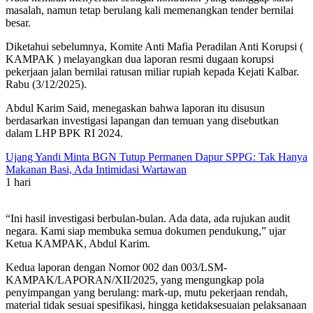
masalah, namun tetap berulang kali memenangkan tender bernilai
besar.
Diketahui sebelumnya, Komite Anti Mafia Peradilan Anti Korupsi (
KAMPAK ) melayangkan dua laporan resmi dugaan korupsi
pekerjaan jalan bernilai ratusan miliar rupiah kepada Kejati Kalbar.
Rabu (3/12/2025).
Abdul Karim Said, menegaskan bahwa laporan itu disusun
berdasarkan investigasi lapangan dan temuan yang disebutkan
dalam LHP BPK RI 2024.
Ujang Yandi Minta BGN Tutup Permanen Dapur SPPG: Tak Hanya
Makanan Basi, Ada Intimidasi Wartawan
1 hari
“Ini hasil investigasi berbulan-bulan. Ada data, ada rujukan audit
negara. Kami siap membuka semua dokumen pendukung,” ujar
Ketua KAMPAK, Abdul Karim.
Kedua laporan dengan Nomor 002 dan 003/LSM-
KAMPAK/LAPORAN/XII/2025, yang mengungkap pola
penyimpangan yang berulang: mark-up, mutu pekerjaan rendah,
material tidak sesuai spesifikasi, hingga ketidaksesuaian pelaksanaan