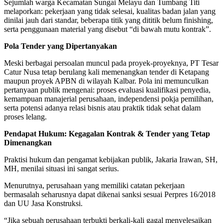
Sejumlah warga Kecamatan Sungai Melayu dan Tumbang Titi
melaporkan: pekerjaan yang tidak selesai, kualitas badan jalan yang
dinilai jauh dari standar, beberapa titik yang dititik belum finishing,
serta penggunaan material yang disebut “di bawah mutu kontrak”.
Pola Tender yang Dipertanyakan
Meski berbagai persoalan muncul pada proyek-proyeknya, PT Tesar
Catur Nusa tetap berulang kali memenangkan tender di Ketapang
maupun proyek APBN di wilayah Kalbar. Pola ini memunculkan
pertanyaan publik mengenai: proses evaluasi kualifikasi penyedia,
kemampuan manajerial perusahaan, independensi pokja pemilihan,
serta potensi adanya relasi bisnis atau praktik tidak sehat dalam
proses lelang.
Pendapat Hukum: Kegagalan Kontrak & Tender yang Tetap
Dimenangkan
Praktisi hukum dan pengamat kebijakan publik, Jakaria Irawan, SH,
MH, menilai situasi ini sangat serius.
Menurutnya, perusahaan yang memiliki catatan pekerjaan
bermasalah seharusnya dapat dikenai sanksi sesuai Perpres 16/2018
dan UU Jasa Konstruksi.
“Jika sebuah perusahaan terbukti berkali-kali gagal menyelesaikan