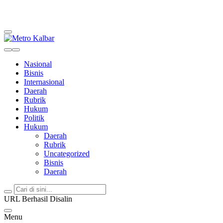
Metro Kalbar
Inspirasi Untuk Negeri
Nasional
Bisnis
Internasional
Daerah
Rubrik
Hukum
Politik
Hukum
Daerah
Rubrik
Uncategorized
Bisnis
Daerah
URL Berhasil Disalin
Menu