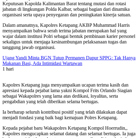
Keputusan Kapolda Kalimantan Barat tentang mutasi dan rotasi
jabatan di lingkungan Polda Kalbar, sebagai bagian dari dinamika
organisasi serta upaya penyegaran dan peningkatan kinerja satuan.
Dalam amanatnya, Kapolres Ketapang AKBP Muhammad Harris
menyampaikan bahwa serah terima jabatan merupakan hal yang
wajar dalam institusi Polri sebagai bentuk pembinaan karier personel
sekaligus untuk menjaga kesinambungan pelaksanaan tugas dan
tanggung jawab organisasi.
Ujang Yandi Minta BGN Tutup Permanen Dapur SPPG: Tak Hanya
Makanan Basi, Ada Intimidasi Wartawan
1 hari
Kapolres Ketapang juga menyampaikan ucapan terima kasih dan
apresiasi kepada pejabat lama yakni Kompol Frits Orlando Siagian
sebagai Wakapolres yang lama atas dedikasi, loyalitas, serta
pengabdian yang telah diberikan selama bertugas.
Ia berharap seluruh kontribusi positif yang telah dilakukan dapat
menjadi fondasi yang baik bagi kemajuan Polres Ketapang.
Kepada pejabat baru Wakapolres Ketapang Kompol Hoerrudin,,
Kapolres mengucapkan selamat datang dan selamat bertugas. Ia juga