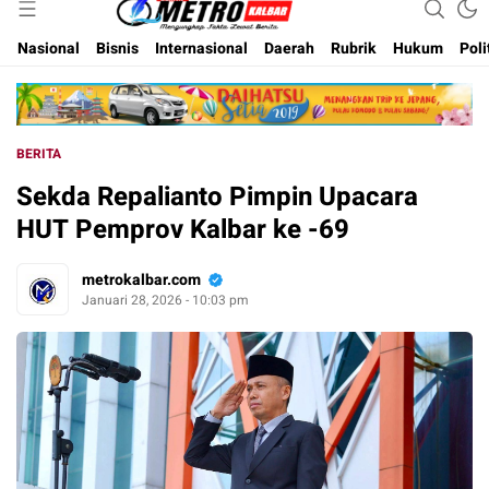
Inspirasi Untuk Negeri
Metro Kalbar
Nasional
Bisnis
Internasional
Daerah
Rubrik
Hukum
Poli
BERITA
Sekda Repalianto Pimpin Upacara
HUT Pemprov Kalbar ke -69
metrokalbar.com
Januari 28, 2026 - 10:03 pm