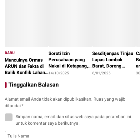
BARU
Soroti Izin
Sesditjenpas Tinjau
C
Perusahaan yang
Lapas Lombok
B
Munculnya Ormas
Nakal di Ketapang,
Barat, Dorong
a
ARUN dan Fakta di
LAKI : Lahan Jadi
Optimalisasi
1
Balik Konflik Lahan
14/10/2025
6/01/2025
3
Konflik, Siapa
Program Pembinaan
I
Teluk Bayur
22/10/2025
Tinggalkan Balasan
Tanggung Jawab?
dan Ketahanan
Pangan
Alamat email Anda tidak akan dipublikasikan.
Ruas yang wajib
ditandai
*
Simpan nama, email, dan situs web saya pada peramban ini
untuk komentar saya berikutnya.