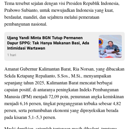
Tema tersebut sejalan dengan visi Presiden Republik Indonesia,
Prabowo Subianto, untuk mewujudkan Indonesia yang kuat,
berdaulat, mandiri, dan sejahtera melalui pemerataan
pembangunan nasional.
Ujang Yandi Minta BGN Tutup Permanen
Dapur SPPG: Tak Hanya Makanan Basi, Ada
Intimidasi Wartawan
1 hari
Amanat Gubernur Kalimantan Barat, Ria Norsan, yang dibacakan
Sekda Ketapang Repalianto, S.Sos., M.Si., menyampaikan
sepanjang tahun 2025, Kalimantan Barat mencatat berbagai
capaian positif, di antaranya peningkatan Indeks Pembangunan
Manusia (IPM) menjadi 72,09 poin, penurunan angka kemiskinan
menjadi 6,16 persen, tingkat pengangguran terbuka sebesar 4,82
persen, serta pertumbuhan ekonomi yang diproyeksikan berada
pada kisaran 5,1–5,3 persen.
Meski demikian, sejumlah tantangan masih dihadapi, terutama