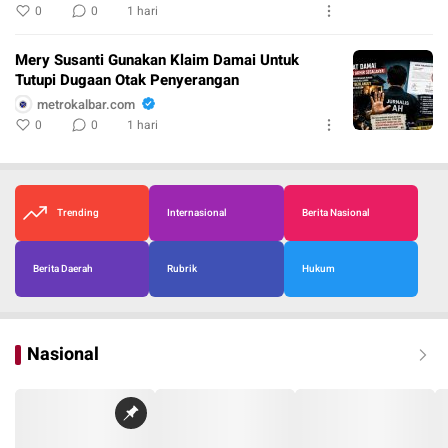
0
0
1 hari
Mery Susanti Gunakan Klaim Damai Untuk
Tutupi Dugaan Otak Penyerangan
metrokalbar.com
0
0
1 hari
Trending
Internasional
Berita Nasional
Berita Daerah
Rubrik
Hukum
Nasional