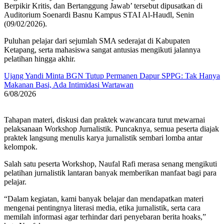
Berpikir Kritis, dan Bertanggung Jawab’ tersebut dipusatkan di
Auditorium Soenardi Basnu Kampus STAI Al-Haudl, Senin
(09/02/2026).
Puluhan pelajar dari sejumlah SMA sederajat di Kabupaten
Ketapang, serta mahasiswa sangat antusias mengikuti jalannya
pelatihan hingga akhir.
Ujang Yandi Minta BGN Tutup Permanen Dapur SPPG: Tak Hanya
Makanan Basi, Ada Intimidasi Wartawan
6/08/2026
Tahapan materi, diskusi dan praktek wawancara turut mewarnai
pelaksanaan Workshop Jurnalistik. Puncaknya, semua peserta diajak
praktek langsung menulis karya jurnalistik sembari lomba antar
kelompok.
Salah satu peserta Workshop, Naufal Rafi merasa senang mengikuti
pelatihan jurnalistik lantaran banyak memberikan manfaat bagi para
pelajar.
“Dalam kegiatan, kami banyak belajar dan mendapatkan materi
mengenai pentingnya literasi media, etika jurnalistik, serta cara
memilah informasi agar terhindar dari penyebaran berita hoaks,”