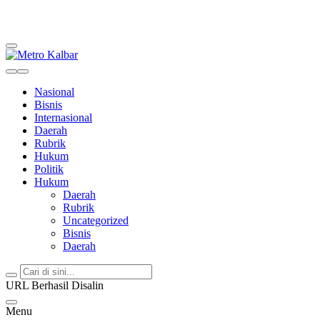
Metro Kalbar
Inspirasi Untuk Negeri
Nasional
Bisnis
Internasional
Daerah
Rubrik
Hukum
Politik
Hukum
Daerah
Rubrik
Uncategorized
Bisnis
Daerah
URL Berhasil Disalin
Menu