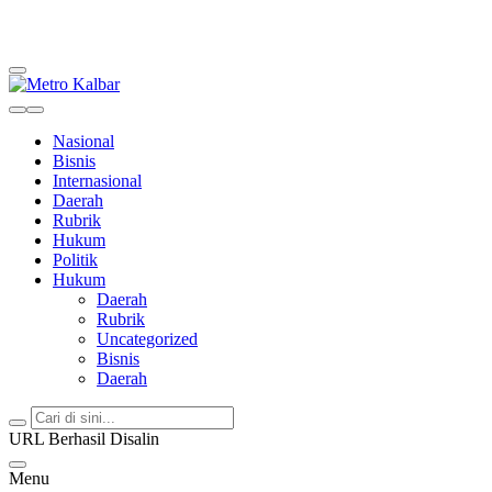
Metro Kalbar
Inspirasi Untuk Negeri
Nasional
Bisnis
Internasional
Daerah
Rubrik
Hukum
Politik
Hukum
Daerah
Rubrik
Uncategorized
Bisnis
Daerah
URL Berhasil Disalin
Menu