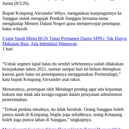
Jumat (8/5/26).
Bupati Ketapang Alexander Wilyo, mengatakan kunjungannya ke
Sanggau untuk mengajak Pemkab Sanggau bersama-sama
menghadap Menteri Dalam Negeri guna mempercepat penetapan
batas wilayah.
Ujang Yandi Minta BGN Tutup Permanen Dapur SPPG: Tak Hanya
Makanan Basi, Ada Intimidasi Wartawan
1 hari
“Untuk segmen tapal batas itu sendiri sebelumnya sudah dilakukan
kesepakatan tahun 2021, namun sampai hari ini belum ditetapkan
karena garis batas ini penetapannya menggunakan Permendagri,”
kata bupati Ketapang Alexander usai rakor.
Menurutnya, penetapan oleh Mendagri penting agar ada kepastian
hukum dan tidak ada keragu-raguan dalam pelayanan administrasi
pemerintahan.
“Terkait perdata misalnya, itu tidak berubah. Orang Sanggau boleh
punya tanah di Ketapang, begitu juga sebaliknya, orang Ketapang
boleh juga punya lahan di Sanggau,” ungkapnya.