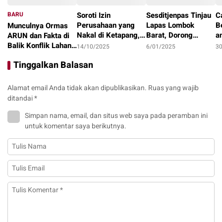
BARU
Soroti Izin
Sesditjenpas Tinjau
C
Perusahaan yang
Lapas Lombok
B
Munculnya Ormas
Nakal di Ketapang,
Barat, Dorong
a
ARUN dan Fakta di
LAKI : Lahan Jadi
Optimalisasi
1
Balik Konflik Lahan
14/10/2025
6/01/2025
3
Konflik, Siapa
Program Pembinaan
I
Teluk Bayur
22/10/2025
Tinggalkan Balasan
Tanggung Jawab?
dan Ketahanan
Pangan
Alamat email Anda tidak akan dipublikasikan.
Ruas yang wajib
ditandai
*
Simpan nama, email, dan situs web saya pada peramban ini
untuk komentar saya berikutnya.