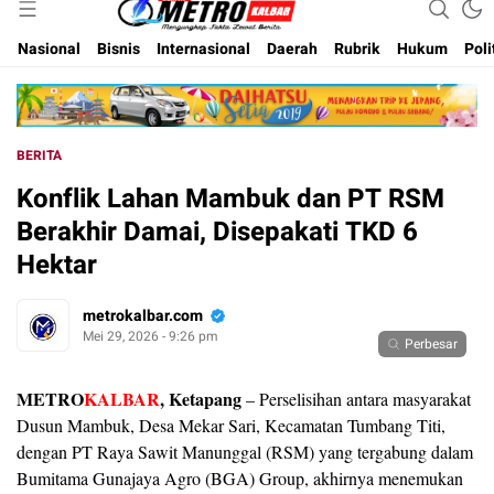
Inspirasi Untuk Negeri
Metro Kalbar
Nasional
Bisnis
Internasional
Daerah
Rubrik
Hukum
Poli
BERITA
Konflik Lahan Mambuk dan PT RSM
Berakhir Damai, Disepakati TKD 6
Hektar
metrokalbar.com
Mei 29, 2026 - 9:26 pm
Perbesar
METRO
KALBAR
, Ketapang
– Perselisihan antara masyarakat
Dusun Mambuk, Desa Mekar Sari, Kecamatan Tumbang Titi,
dengan PT Raya Sawit Manunggal (RSM) yang tergabung dalam
Bumitama Gunajaya Agro (BGA) Group, akhirnya menemukan