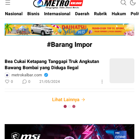
Inspirasi Untuk Negeri
Metro Kalbar
Nasional
Bisnis
Internasional
Daerah
Rubrik
Hukum
Poli
#Barang Impor
Bea Cukai Ketapang Tanggapi Truk Angkutan
Bawang Bombai yang Diduga Ilegal
metrokalbar.com
0
0
21/05/2024
Lihat Lainnya