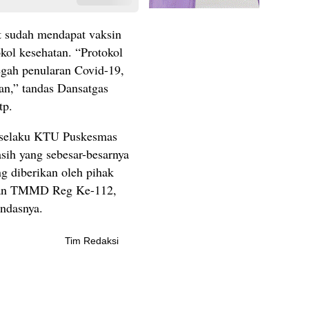
t sudah mendapat vaksin
kol kesehatan. “Protokol
egah penularan Covid-19,
kan,” tandas Dansatgas
tp.
 selaku KTU Puskesmas
ih yang sebesar-besarnya
ng diberikan oleh pihak
aan TMMD Reg Ke-112,
andasnya.
Tim Redaksi