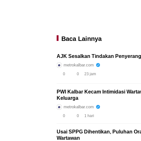
Baca Lainnya
AJK Sesalkan Tindakan Penyeran
metrokalbar.com
0
0
23 jam
PWI Kalbar Kecam Intimidasi Wart
Keluarga
metrokalbar.com
0
0
1 hari
Usai SPPG Dihentikan, Puluhan Oran
Wartawan