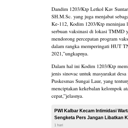
Dandim 1203/Ktp Letkol Kav Suntar
SH.M.Sc. yang juga menjabat seba
Ke-112, Kodim 1203/Ktp meninjau l
serbuan vaksinasi di lokasi TMMD y
mendorong percepatan program vaksin
dalam rangka memperingati HUT T
2021,”ungkapnya.
Dalam hal ini Kodim 1203/Ktp memb
jenis sinovac untuk masyarakat desa
Puskesmas Sungai Laur, yang tentun
menciptakan kekebalan kelompok at
cepat,”jelasnya.
PWI Kalbar Kecam Intimidasi War
Sengketa Pers Jangan Libatkan K
1 hari