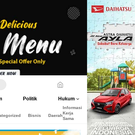
m
Politik
Hukum
Informasi
Peringkat
Cara
Kerja
Penulis
menulis
ategorized
Bisnis
Daerah
Sama
disini