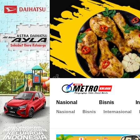
Metro Kalbar
Inspirasi Untuk Negeri
Nasional
Bisnis
I
Nasional
Bisnis
Internasional