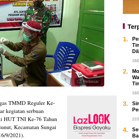
Ter
1.
Pe
Ti
Dil
18/
2.
Mo
Wa
Perbesar
Ti
18/
tgas TMMD Reguler Ke-
3.
Si
r kegiatan serbuan
Pe
ati HUT TNI Ke-76 Tahun
22/
unut, Kecamatan Sungai
4.
Se
16/9/2021).
Ba