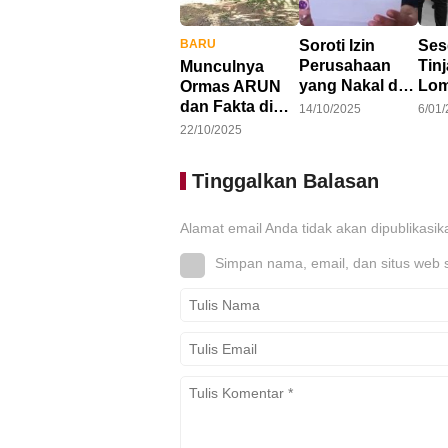
BARU
Soroti Izin
Ses
Perusahaan
Tin
Munculnya
yang Nakal di
Lom
Ormas ARUN
Ketapang,
Dor
dan Fakta di
14/10/2025
6/01
LAKI : Lahan
Opt
Balik Konflik
22/10/2025
Jadi Konflik,
Pro
Lahan Teluk
Siapa
Pem
Bayur
Tinggalkan Balasan
Tanggung
dan
Jawab?
Pan
Alamat email Anda tidak akan dipublikasik
Simpan nama, email, dan situs web 