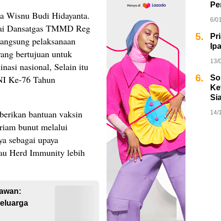
Pe
a Wisnu Budi Hidayanta.
6/0
gai Dansatgas TMMD Reg
5.
Pr
angsung pelaksanaan
Ip
ang bertujuan untuk
13/
asi nasional, Selain itu
6.
NI Ke-76 Tahun
So
Ket
Si
erikan bantuan vaksin
14/
 riam bunut melalui
ya sebagai upaya
au Herd Immunity lebih
tawan:
eluarga