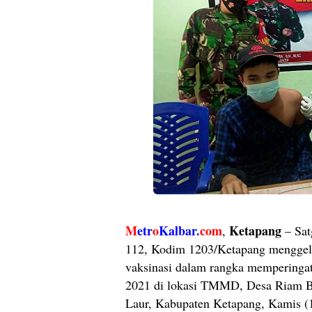
M
etr
o
Kalbar.
com
Ketapang
,
– Sa
112, Kodim 1203/Ketapang menggela
vaksinasi dalam rangka mempering
2021 di lokasi TMMD, Desa Riam B
Laur, Kabupaten Ketapang, Kamis (