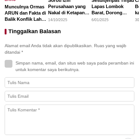
Soroti Izin
Sesditjenpas Tinjau
C
Perusahaan yang
Lapas Lombok
B
Munculnya Ormas
Nakal di Ketapang,
Barat, Dorong
k
ARUN dan Fakta di
LAKI : Lahan Jadi
Optimalisasi
1
Balik Konflik Lahan
14/10/2025
6/01/2025
30
Konflik, Siapa
Program
I
Teluk Bayur
22/10/2025
Tinggalkan Balasan
Tanggung Jawab?
Pembinaan dan
Ketahanan Pangan
Alamat email Anda tidak akan dipublikasikan.
Ruas yang wajib
ditandai
*
Simpan nama, email, dan situs web saya pada peramban ini
untuk komentar saya berikutnya.