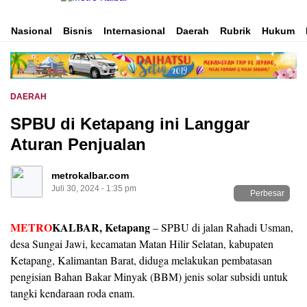
Inspirasi Untuk Negeri
Metro Kalbar
Nasional
Bisnis
Internasional
Daerah
Rubrik
Hukum
DAERAH
SPBU di Ketapang ini Langgar
Aturan Penjualan
metrokalbar.com
Juli 30, 2024 - 1:35 pm
Perbesar
METRO
KALBAR, Ketapang
– SPBU di jalan Rahadi Usman,
desa Sungai Jawi, kecamatan Matan Hilir Selatan, kabupaten
Ketapang, Kalimantan Barat, diduga melakukan pembatasan
pengisian Bahan Bakar Minyak (BBM) jenis solar subsidi untuk
tangki kendaraan roda enam.