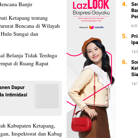
4.
Bencana Banjir
Se
Ba
Pe
pati Ketapang tentang
arurat Bencana di Wilayah
6/0
 Hulu Sungai dan
5.
Pri
Ip
13/
hal Belanja Tidak Terduga
6.
So
empat di Ruang Rapat
Ket
Si
14/
anen Dapur
a Intimidasi
aerah Kabupaten Ketapang,
an, Inspektorat dan Kabag