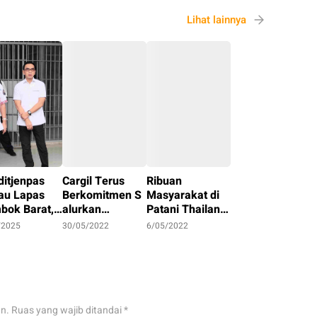
Lihat lainnya
ditjenpas
Cargil Terus
Ribuan
jau Lapas
Berkomitmen S
Masyarakat di
bok Barat,
alurkan
Patani Thailand,
ong
Bantuan Covid-
Gelar Acara
/2025
30/05/2022
6/05/2022
malisasi
19 di Wilayah
Perhimpunan
gram
Indonesia
Melayu Raya
binaan dan
2022
ahanan
gan
an.
Ruas yang wajib ditandai
*