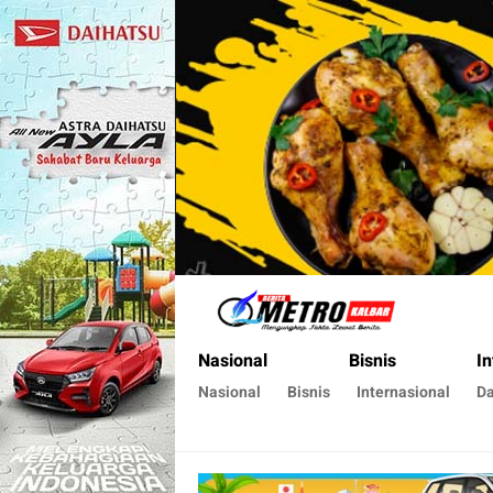
Metro Kalbar
Inspirasi Untuk Negeri
Nasional
Bisnis
In
Nasional
Bisnis
Internasional
D