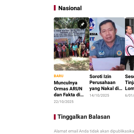
Nasional
Soroti Izin
Ses
BARU
Perusahaan
Tin
Munculnya
yang Nakal di
Lom
Ormas ARUN
Ketapang, LAKI
Dor
dan Fakta di
14/10/2025
6/01
: Lahan Jadi
Opti
Balik Konflik
22/10/2025
Konflik, Siapa
Pro
Lahan Teluk
Tanggung
Pem
Bayur
Tinggalkan Balasan
Jawab?
Ket
Pan
Alamat email Anda tidak akan dipublikasik