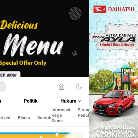
m
Politik
Hukum
Informasi
Peringkat
Cara
Kerja
Penulis
menulis
rized
Bisnis
Daerah
Sama
disini