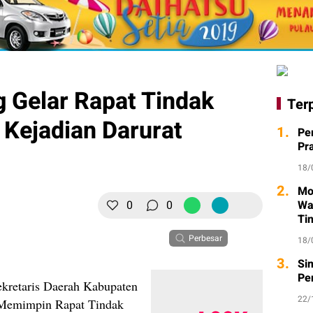
 Gelar Rapat Tindak
Ter
 Kejadian Darurat
1.
Pe
Pr
18/
2.
Mo
0
0
Wa
Ti
Perbesar
18/
3.
Si
Pe
etaris Daerah Kabupaten
22/
 Memimpin Rapat Tindak