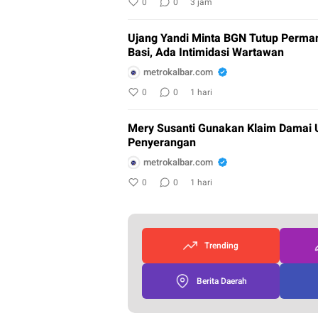
0
0
3 jam
Ujang Yandi Minta BGN Tutup Perm
Basi, Ada Intimidasi Wartawan
metrokalbar.com
0
0
1 hari
Mery Susanti Gunakan Klaim Damai 
Penyerangan
metrokalbar.com
0
0
1 hari
Trending
Berita Daerah