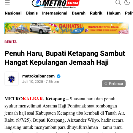
Inspirasi Untuk Negeri
Metro Kalbar
Nasional
Bisnis
Internasional
Daerah
Rubrik
Hukum
Poli
BERITA
Penuh Haru, Bupati Ketapang Sambut
Hangat Kepulangan Jemaah Haji
metrokalbar.com
Juli 10, 2025 - 7:56 pm
Perbesar
METRO
KALBAR
, Ketapang
– Suasana haru dan penuh
syukur menyelimuti Asrama Haji Pontianak saat rombongan
jemaah haji asal Kabupaten Ketapang tiba kembali di Tanah Air,
Rabu (9/7/25). Bupati Ketapang, Alexander Wilyo, hadir secara
langsung untuk menyambut para dhuyufurrahman—tamu-tamu