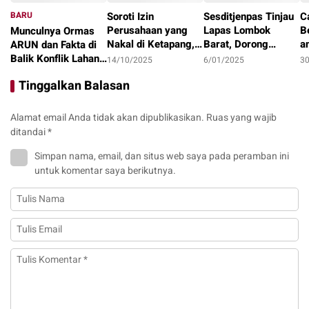
BARU
Soroti Izin
Sesditjenpas Tinjau
C
Perusahaan yang
Lapas Lombok
B
Munculnya Ormas
Nakal di Ketapang,
Barat, Dorong
a
ARUN dan Fakta di
LAKI : Lahan Jadi
Optimalisasi
1
Balik Konflik Lahan
14/10/2025
6/01/2025
3
Konflik, Siapa
Program Pembinaan
I
Teluk Bayur
22/10/2025
Tinggalkan Balasan
Tanggung Jawab?
dan Ketahanan
Pangan
Alamat email Anda tidak akan dipublikasikan.
Ruas yang wajib
ditandai
*
Simpan nama, email, dan situs web saya pada peramban ini
untuk komentar saya berikutnya.