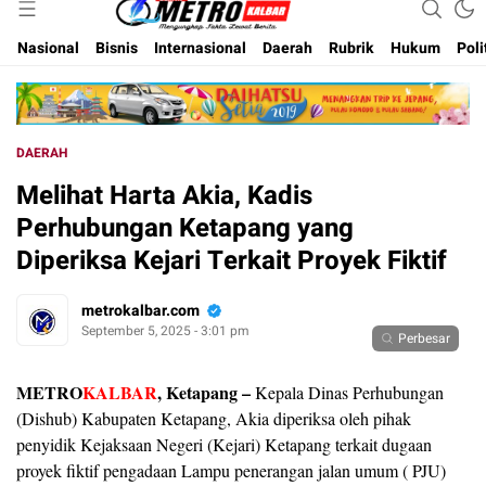
Inspirasi Untuk Negeri
Metro Kalbar
Nasional
Bisnis
Internasional
Daerah
Rubrik
Hukum
Poli
DAERAH
Melihat Harta Akia, Kadis
Perhubungan Ketapang yang
Diperiksa Kejari Terkait Proyek Fiktif
metrokalbar.com
September 5, 2025 - 3:01 pm
Perbesar
METRO
KALBAR
, Ketapang –
Kepala Dinas Perhubungan
(Dishub) Kabupaten Ketapang, Akia diperiksa oleh pihak
penyidik Kejaksaan Negeri (Kejari) Ketapang terkait dugaan
proyek fiktif pengadaan Lampu penerangan jalan umum ( PJU)