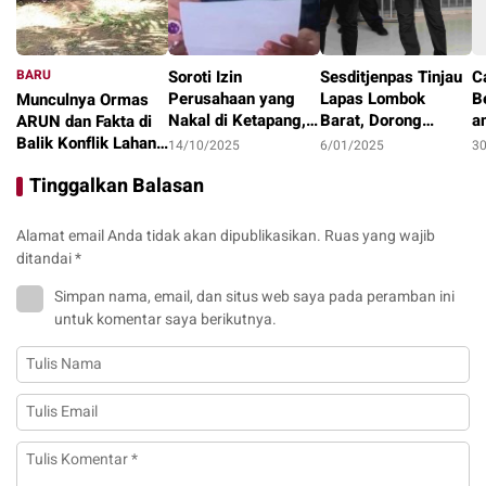
BARU
Soroti Izin
Sesditjenpas Tinjau
C
Perusahaan yang
Lapas Lombok
B
Munculnya Ormas
Nakal di Ketapang,
Barat, Dorong
a
ARUN dan Fakta di
LAKI : Lahan Jadi
Optimalisasi
1
Balik Konflik Lahan
14/10/2025
6/01/2025
3
Konflik, Siapa
Program Pembinaan
I
Teluk Bayur
22/10/2025
Tinggalkan Balasan
Tanggung Jawab?
dan Ketahanan
Pangan
Alamat email Anda tidak akan dipublikasikan.
Ruas yang wajib
ditandai
*
Simpan nama, email, dan situs web saya pada peramban ini
untuk komentar saya berikutnya.