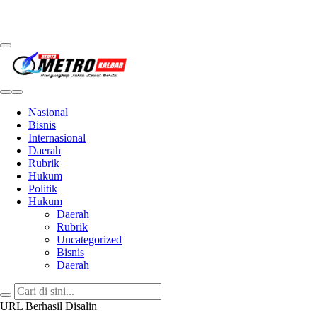
Metro Kalbar
Inspirasi Untuk Negeri
Nasional
Bisnis
Internasional
Daerah
Rubrik
Hukum
Politik
Hukum
Daerah
Rubrik
Uncategorized
Bisnis
Daerah
URL Berhasil Disalin