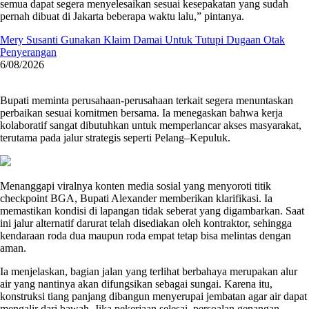
semua dapat segera menyelesaikan sesuai kesepakatan yang sudah
pernah dibuat di Jakarta beberapa waktu lalu,” pintanya.
Mery Susanti Gunakan Klaim Damai Untuk Tutupi Dugaan Otak
Penyerangan
6/08/2026
Bupati meminta perusahaan-perusahaan terkait segera menuntaskan
perbaikan sesuai komitmen bersama. Ia menegaskan bahwa kerja
kolaboratif sangat dibutuhkan untuk memperlancar akses masyarakat,
terutama pada jalur strategis seperti Pelang–Kepuluk.
Menanggapi viralnya konten media sosial yang menyoroti titik
checkpoint BGA, Bupati Alexander memberikan klarifikasi. Ia
memastikan kondisi di lapangan tidak seberat yang digambarkan. Saat
ini jalur alternatif darurat telah disediakan oleh kontraktor, sehingga
kendaraan roda dua maupun roda empat tetap bisa melintas dengan
aman.
Ia menjelaskan, bagian jalan yang terlihat berbahaya merupakan alur
air yang nantinya akan difungsikan sebagai sungai. Karena itu,
konstruksi tiang panjang dibangun menyerupai jembatan agar air dapat
mengalir dari bawah. Jika pekerjaan selesai, persoalan genangan