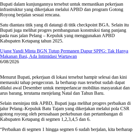
Bupati dalam kunjungannya tersebut untuk memastikan pekerjaan
infrastruktur yang dikerjakan melalui APBD dan program Gotong
Royong berjalan sesuai rencana.
Satu diantara titik yang di datangi di titik checkpoint BGA. Selain itu
Bupati juga melihat progres pembangunan konstruksi tiang panjang
pada ruas jalan Pelang – Kepuluk yang menggunakan APBD
Kabupaten Ketapang tahun 2025.
Ujang Yandi Minta BGN Tutup Permanen Dapur SPPG: Tak Hanya
Makanan Basi, Ada Intimidasi Wartawan
6/08/2026
Menurut Bupati, pekerjaan di lokasi tersebut hampir selesai dan kini
memasuki tahap pengecoran. Ia berharap ruas tersebut sudah dapat
dilalui awal Desember untuk memperlancar mobilitas masyarakat dan
arus barang, terutama menjelang Natal dan Tahun Baru.
Selain meninjau titik APBD, Bupati juga melihat progres perbaikan di
jalur Pelang–Kepuluk Batu Tajam yang dikerjakan melalui pola CSR
gotong royong oleh perusahaan perkebunan dan pertambangan di
Kabupaten Ketapang di segmen 1,2,3,4,5 dan 6.
“Perbaikan di segmen 1 hingga segmen 6 sudah berjalan, kita berharap